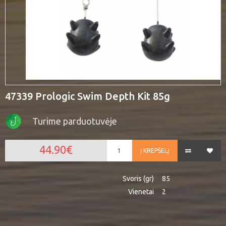
47339 Prologic Swim Depth Kit 85g
Turime parduotuvėje
44.90€
Į KREPŠELĮ
Svoris (gr)
85
Vienetai
2