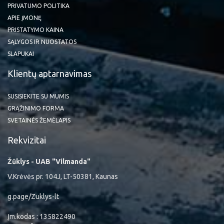
PRIVATUMO POLITIKA
APIE ĮMONĘ
PRISTATYMO KAINA
SĄLYGOS IR NUOSTATOS
SLAPUKAI
Klientų aptarnavimas
SUSISIEKITE SU MUMIS
GRĄŽINIMO FORMA
SVETAINĖS ŽEMĖLAPIS
Rekvizitai
Žūklys - UAB "Vilmanda"
V.Krėvės pr. 104J, LT-50381, Kaunas
g.page/Zuklys-lt
Įm.kodas : 135822490