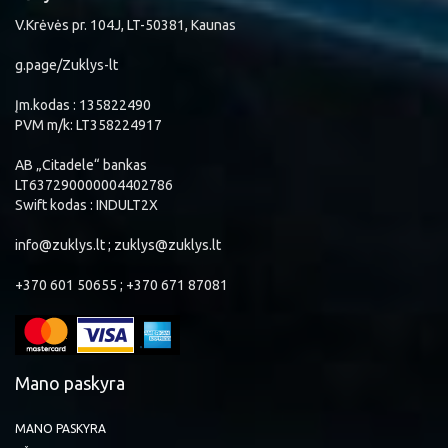
V.Krėvės pr. 104J, LT-50381, Kaunas
g.page/Zuklys-lt
Įm.kodas : 135822490
PVM m/k: LT358224917
AB „Citadele“ bankas
LT637290000004402786
Swift kodas : INDULT2X
info@zuklys.lt ; zuklys@zuklys.lt
+370 601 50655 ; +370 671 87081
Mano paskyra
MANO PASKYRA