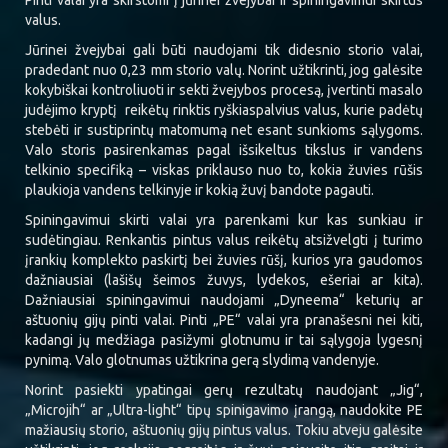
Pinti valai yra skirstomi į jūrinei žvejybai ir spiningavimui skirtus
valus.
Jūrinei žvejybai gali būti naudojami tik didesnio storio valai,
pradedant nuo 0,23 mm storio valų. Norint užtikrinti, jog galėsite
kokybiškai kontroliuoti ir sekti žvejybos procesą, įvertinti masalo
judėjimo kryptį reikėtų rinktis ryškiaspalvius valus, kurie padėtų
stebėti ir sustiprintų matomumą net esant sunkioms sąlygoms.
Valo storis pasirenkamas pagal išsikeltus tikslus ir vandens
telkinio specifiką – viskas priklauso nuo to, kokia žuvies rūšis
plaukioja vandens telkinyje ir kokią žuvį bandote pagauti.
Spiningavimui skirti valai yra parenkami kur kas sunkiau ir
sudėtingiau. Renkantis pintus valus reikėtų atsižvelgti į turimo
įrankių komplekto paskirtį bei žuvies rūšį, kurios yra gaudomos
dažniausiai (lašišų šeimos žuvys, lydekos, ešeriai ar kita).
Dažniausiai spiningavimui naudojami „Dyneema“ keturių ar
aštuonių gijų pinti valai. Pinti „PE“ valai yra pranašesni nei kiti,
kadangi jų medžiaga pasižymi glotnumu ir tai sąlygoja lygesnį
pynimą. Valo glotnumas užtikrina gerą slydimą vandenyje.
Norint pasiekti ypatingai gerų rezultatų naudojant „Jig“,
„Microjih“ ar „Ultra-light“ tipų spinigavimo įrangą, naudokite PE
mažiausių storio, aštuonių gijų pintus valus. Tokiu atveju galėsite