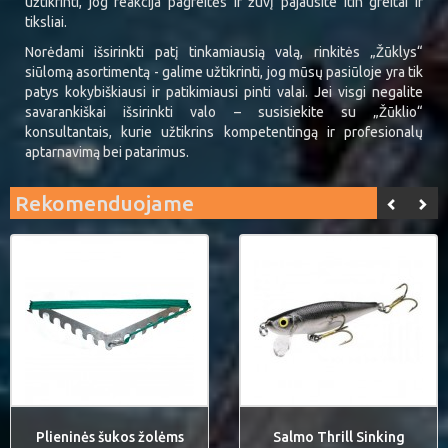
užtikrinti, jog reakcija pagreitės ir žuvį pajausite itin greitai ir
tiksliai.
Norėdami išsirinkti patį tinkamiausią valą, rinkitės „Žūklys“
siūlomą asortimentą - galime užtikrinti, jog mūsų pasiūloje yra tik
patys kokybiškiausi ir patikimiausi pinti valai. Jei visgi negalite
savarankiškai išsirinkti valo – susisiekite su „Žūklio“
konsultantais, kurie užtikrins kompetentingą ir profesionalų
aptarnavimą bei patarimus.
Rekomenduojame
Plieninės šukos žolėms
Salmo Thrill Sinking