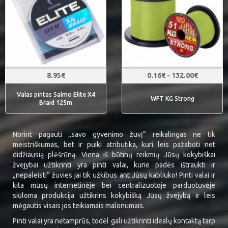
8.95€
0.16€ - 132.00€
Valas pintas Salmo Elite X4
WFT KG Strong
Braid 125m
Norint pagauti „savo gyvenimo žuvį“ reikalingas ne tik
meistriškumas, bet ir puiki atributika, kuri leis pažaboti net
didžiausią plėšrūną. Viena iš būtinų reikmių Jūsų kokybiškai
žvejybai užtikrinti yra pinti valai, kurie padės ištraukti ir
„nepaleisti“ žuvies jai tik užkibus ant Jūsų kabliuko! Pinti valai ir
kita mūsų internetinėje bei centralizuotoje parduotuvėje
siūloma produkcija užtikrins kokybišką Jūsų žvejybą ir leis
mėgautis visais jos teikiamais malonumais.
Pinti valai yra netamprūs, todėl gali užtikrinti idealų kontaktą tarp