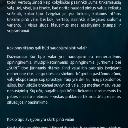
todėl vertėtų žinoti kaip kokybiškai pasirinkti Jums tinkamiausią
valą. Jei, visgi, jau žinote, kad norite naudoti pintus valus, reikėtų
sužinoti, kokio tipo žvejybai jie yra tinkami, kokioms ritėms
tinkami pinti valai bei kokį vertėtų išsirinkti iš begalės siūlomų
variantų. Į visus šiuos klausimus mes atsakysime trumpai ir
suprantamai.
Kokioms ritėms gali būti naudojami pinti valai?
Dažniausiai šio tipo valai yra naudojami su neinercinėmis
spininginėmis, multiplikatorinėmis spininginėmis, jūrinėmis bei
„SURF“ tipo jūrinėmis ritėmis. Pinti valai itin patogūs žvejojant
neinercine rite. Jeigu ritės su sliekine būgnelio pastūmos ašimi,
valo ekspoatacija supaprastėja. Taip yra dėl šių ričių papildomos
ašies, kuri leidžia tinkamai suvynioti valą, jog metimo metu valas
nesusipintų. Šių ričių pagalba gali būti atliekamas ir tolimesnis to
paties masalo metimas – viskas priklauso tik nuo Jūsų esamos
situacijos ir pasirinkimo.
Kokio tipo žvejybai yra skirti pinti valai?