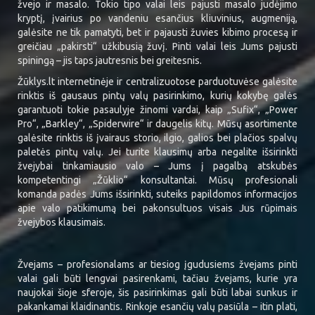
žvejo ir masalo. Tokio tipo valai leis pajusti masalo judėjimo
kryptį, įvairius po vandeniu esančius kliuvinius, augmeniją,
galėsite ne tik pamatyti, bet ir pajausti žuvies kibimo procesą ir
greičiau „pakirsti“ užkibusią žuvį. Pinti valai leis Jums pajusti
spiningą – jis taps jautresnis bei greitesnis.
Žūklys.lt internetinėje ir centralizuotose parduotuvėse galėsite
rinktis iš gausaus pintų valų pasirinkimo, kurių kokybę galės
garantuoti tokie pasaulyje žinomi vardai, kaip „Sufix“, „Power
Pro“, „Barkley“, „Spiderwire“ ir daugelis kitų. Mūsų asortimente
galėsite rinktis iš įvairaus storio, ilgio, galios bei plačios spalvų
paletės pintų valų. Jei turite klausimų arba negalite išsirinkti
žvejybai tinkamiausio valo – Jums į pagalbą atskubės
kompetentingi „Žūklio“ konsultantai. Mūsų profesionali
komanda padės Jums išsirinkti, suteiks papildomos informacijos
apie valo patikimumą bei pakonsultuos visais Jus rūpimais
žvejybos klausimais.
Žvejams – profesionalams ar tiesiog įgudusiems žvejams pinti
valai gali būti lengvai pasirenkami, tačiau žvejams, kurie yra
naujokai šioje sferoje, šis pasirinkimas gali būti labai sunkus ir
pakankamai klaidinantis. Rinkoje esančių valų pasiūla – itin plati,