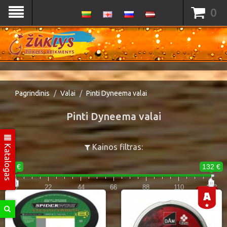
0
Pagrindinis
Valai
Pinti Dyneema valai
Pinti Dyneema valai
Katalogas
Kainos filtras:
0 €
132 €
0
22
44
66
88
110
132