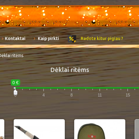
Kontaktai
Kaip pirkti
Radote kitur pigiau ?
Dėklai ritėms
Dėklai ritėms
0 €
0
4
8
11
15