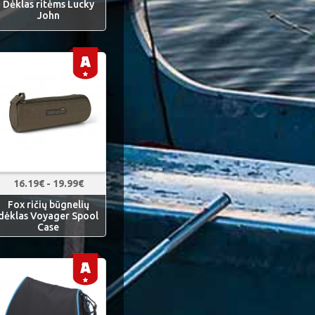
Dėklas ritėms Lucky
John
16.19€ - 19.99€
Fox ričių būgnelių
dėklas Voyager Spool
Case