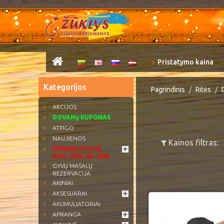
Pristatymo kaina
Kategorijos
Pagrindinis
Ritės
AKCIJOS
DOVANŲ KUPONAS
ATPIGO
NAUJIENOS
Kainos filtras:
IŠPARDUOTUVĖ
NUO -30% IKI -60%
GYVŲ MASALŲ
REZERVACIJA
AKINIAI
AKSESUARAI
AKUMULIATORIAI
APRANGA