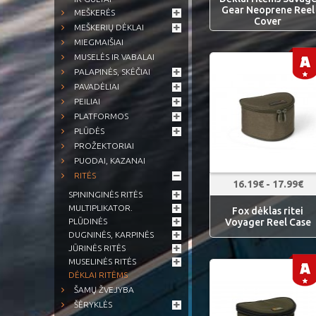
Gear Neoprene Reel
MEŠKERĖS
Cover
MEŠKERIŲ DĖKLAI
MIEGMAIŠIAI
MUSELĖS IR VABALAI
PALAPINĖS, SKĖČIAI
PAVADĖLIAI
PEILIAI
PLATFORMOS
PLŪDĖS
PROŽEKTORIAI
PUODAI, KAZANAI
RITĖS
16.19€ - 17.99€
SPININGINĖS RITĖS
MULTIPLIKATOR.
Fox dėklas ritei
Voyager Reel Case
PLŪDINĖS
DUGNINĖS, KARPINĖS
JŪRINĖS RITĖS
MUSELINĖS RITĖS
DĖKLAI RITĖMS
ŠAMŲ ŽVEJYBA
ŠĖRYKLĖS