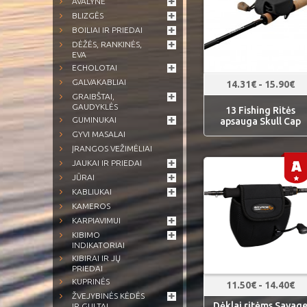
AVALYNĖ
BLIZGĖS
BOILIAI IR PRIEDAI
DĖŽĖS, RANKINĖS,
EVA
ECHOLOTAI
GALVAKABLIAI
14.31€ - 15.90€
GRAIBŠTAI,
GAUDYKLĖS
13 Fishing Ritės
GUMINUKAI
apsauga Skull Cap
GYVI MASALAI
ĮRANGOS VEŽIMĖLIAI
JAUKAI IR PRIEDAI
JŪRAI
KABLIUKAI
KAMEROS
KARPIAVIMUI
KIBIMO
INDIKATORIAI
KIBIRAI IR JŲ
PRIEDAI
KUPRINĖS
11.50€ - 14.40€
ŽVEJYBINĖS KĖDĖS
Dėklai ritėms Savag
IR GULTAI