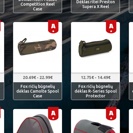
Dėklas ritei Preston
Competition Reel
Supera X Reel
Case
20.69€ - 22.99€
12.75€ - 14.49€
Fox ričių būgnelių
Fox ričių būgnelių
dėklas Camolte Spool
dėklas R-Series Spool
Case
Protector