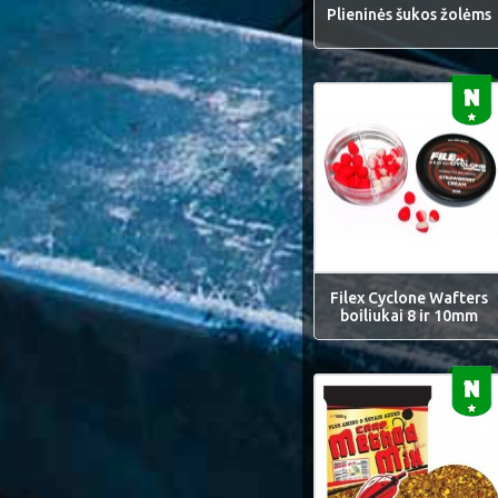
Plieninės šukos žolėms
Filex Cyclone Wafters
boiliukai 8 ir 10mm