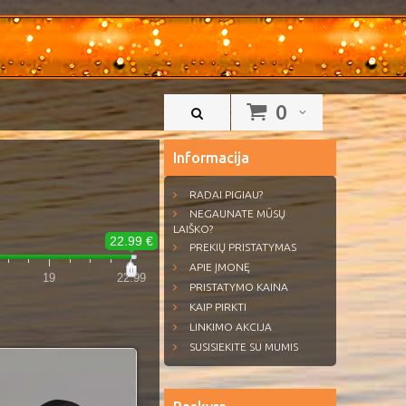
0
Informacija
RADAI PIGIAU?
NEGAUNATE MŪSŲ
LAIŠKO?
22.99 €
PREKIŲ PRISTATYMAS
APIE ĮMONĘ
19
22.99
PRISTATYMO KAINA
KAIP PIRKTI
LINKIMO AKCIJA
SUSISIEKITE SU MUMIS