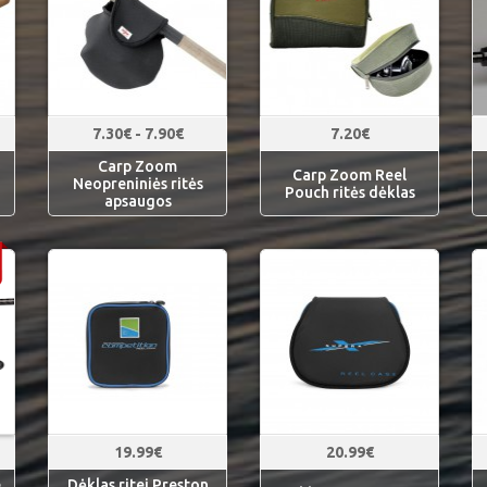
7.30€ - 7.90€
7.20€
Carp Zoom
Carp Zoom Reel
Neopreniniės ritės
Pouch ritės dėklas
apsaugos
19.99€
20.99€
e
Dėklas ritei Preston