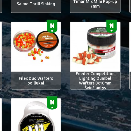
Timar Mix Mini Pop-up
Salmo Thrill Sinking
7mm
Feeder Competition
Filex Duo Wafters
Lighting Dumbel
boiliukai
Wafters 8x10mm
Šviečiantys