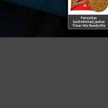
Paruoštas
(sudrėkintas) jaukas
Timar Mix Ready Mix
Informacija
Klientų
RADAI PIGIAU?
SUSISIEKI
PREKIŲ GRĄŽINIMAS, GARANTIJA
GRĄŽINIM
PREKIŲ PRISTATYMAS
SVETAINĖS
PRIVATUMO POLITIKA
APIE ĮMONĘ
PRISTATYMO KAINA
SĄLYGOS IR NUOSTATOS
SLAPUKAI