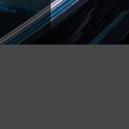
Mano paskyra
MANO PASKYRA
UŽSAKYMŲ ISTORIJA
as
PAGEIDAVIMŲ SĄRAŠAS
NAUJIENŲ PRENUMERATA