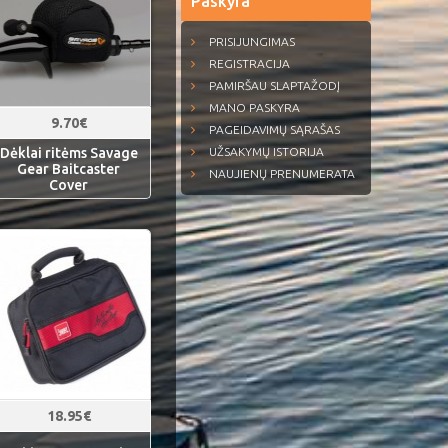
Paskyra
PRISIJUNGIMAS
REGISTRACIJA
PAMIRŠAU SLAPTAŽODĮ
MANO PASKYRA
9.70€
PAGEIDAVIMŲ SĄRAŠAS
Dėklai ritėms Savage
UŽSAKYMŲ ISTORIJA
Gear Baitcaster
NAUJIENŲ PRENUMERATA
Cover
18.95€