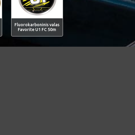
Fluorokarboninis valas
Favorite U1 FC 50m
 aptarnavimas
Rekvizitai
Žūklys - UAB "Vilmanda"
TE SU MUMIS
O FORMA
V.Krėvės pr. 104J, LT-50381, Kaun
 ŽEMĖLAPIS
g.page/Zuklys-lt
Įm.kodas : 135822490
PVM m/k: LT358224917
AB „Citadele“ bankas
LT637290000004402786