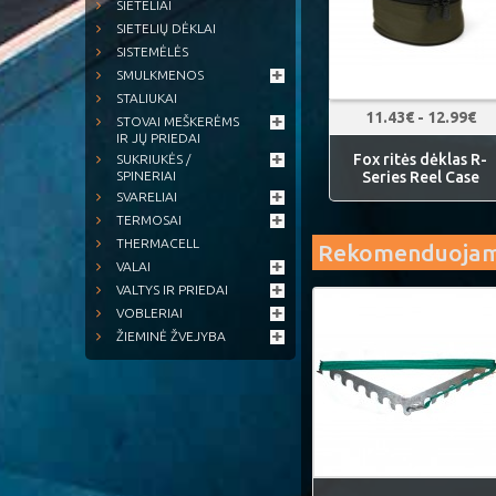
SIETELIAI
SIETELIŲ DĖKLAI
SISTEMĖLĖS
SMULKMENOS
STALIUKAI
11.43€ - 12.99€
STOVAI MEŠKERĖMS
IR JŲ PRIEDAI
Fox ritės dėklas R-
SUKRIUKĖS /
Series Reel Case
SPINERIAI
SVARELIAI
TERMOSAI
THERMACELL
Rekomenduoja
VALAI
VALTYS IR PRIEDAI
VOBLERIAI
ŽIEMINĖ ŽVEJYBA