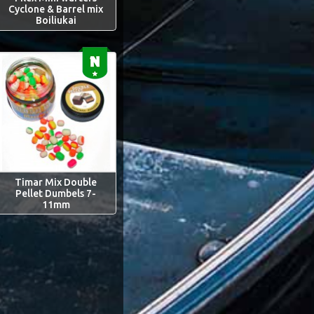
Cyclone & Barrel mix
Boiliukai
Timar Mix Double
Pellet Dumbels 7-
11mm