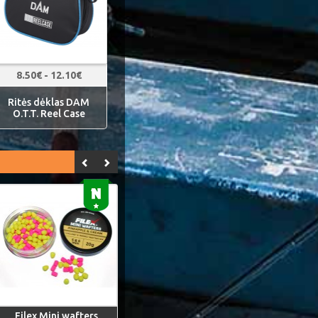
8.50€ - 12.10€
Ritės dėklas DAM
O.T.T. Reel Case
Filex Mini wafters