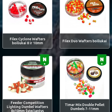
Filex Cyclone Wafters
Filex Duo Wafters boiliukai
boiliukai 8 ir 10mm
Feeder Competition
Timar Mix Double Pellet
Lighting Dumbel Wafters
Dumbels 7-11mm
8x10mm Šviečiantys