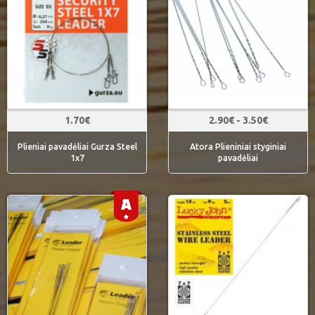
1.70€
2.90€ - 3.50€
Plieniai pavadėliai Gurza Steel
Atora Plieniniai styginiai
1x7
pavadėliai