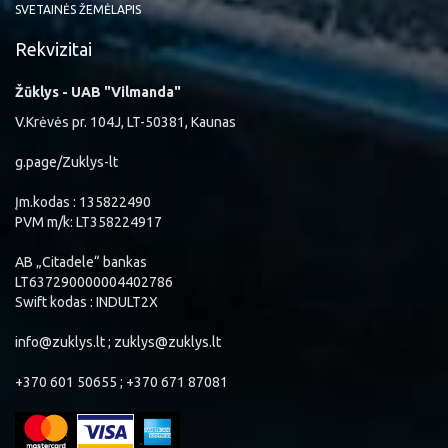
SVETAINĖS ŽEMĖLAPIS
Rekvizitai
Žūklys - UAB "Vilmanda"
V.Krėvės pr. 104J, LT-50381, Kaunas
g.page/Zuklys-lt
Įm.kodas : 135822490
PVM m/k: LT358224917
AB „Citadele“ bankas
LT637290000004402786
Swift kodas : INDULT2X
info@zuklys.lt ; zuklys@zuklys.lt
+370 601 50655 ; +370 671 87081