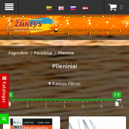
0
Pagrindinis
Pavadėliai
Plieniniai
Plieniniai
Katalogas
Kainos filtras:
0 €
7 €
0
1
2
4
5
6
7.2