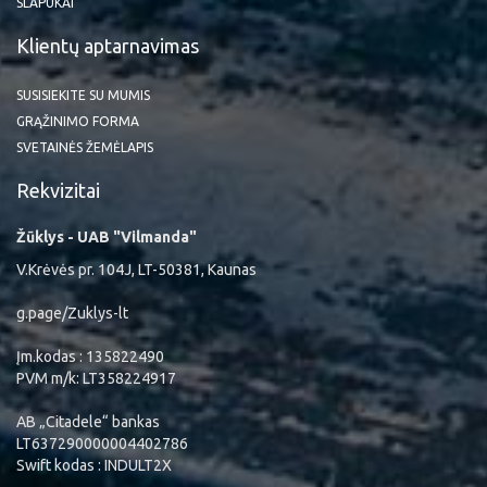
SLAPUKAI
Klientų aptarnavimas
SUSISIEKITE SU MUMIS
GRĄŽINIMO FORMA
SVETAINĖS ŽEMĖLAPIS
Rekvizitai
Žūklys - UAB "Vilmanda"
V.Krėvės pr. 104J, LT-50381, Kaunas
g.page/Zuklys-lt
Įm.kodas : 135822490
PVM m/k: LT358224917
AB „Citadele“ bankas
LT637290000004402786
Swift kodas : INDULT2X