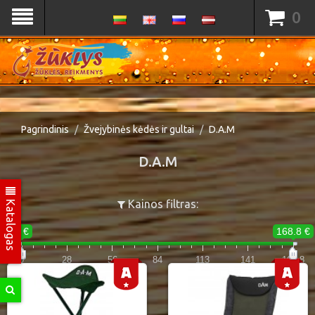
0
Pagrindinis
Žvejybinės kėdės ir gultai
D.A.M
D.A.M
Katalogas
Kainos filtras:
0 €
168.8 €
0
28
56
84
113
141
168.8