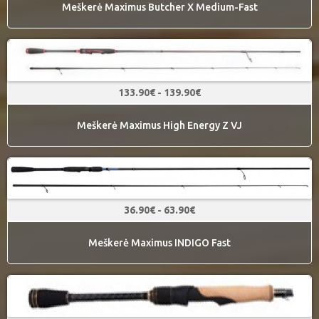
Meškerė Maximus Butcher X Medium-Fast
133.90€ - 139.90€
Meškerė Maximus High Energy Z VJ
36.90€ - 63.90€
Meškerė Maximus INDIGO Fast