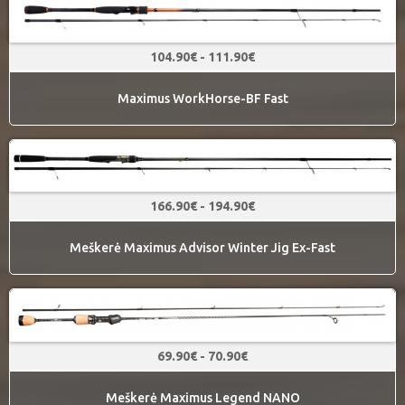
104.90€ - 111.90€
Maximus WorkHorse-BF Fast
166.90€ - 194.90€
Meškerė Maximus Advisor Winter Jig Ex-Fast
69.90€ - 70.90€
Meškerė Maximus Legend NANO