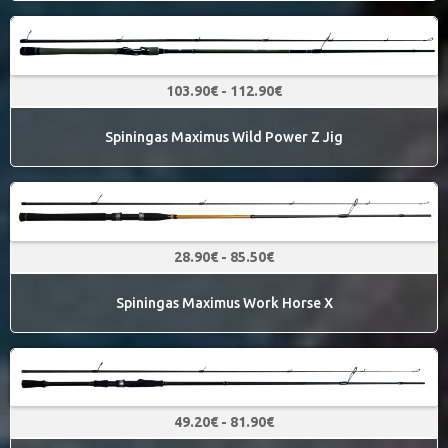
103.90€ - 112.90€
Spiningas Maximus Wild Power Z Jig
28.90€ - 85.50€
Spiningas Maximus Work Horse X
49.20€ - 81.90€