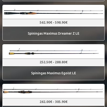
562.90€ - 598.90€
Spiningas Maximus Dreamer Z LE
252.50€ - 288.80€
Spiningas Maximus Egoist LE
262.00€ - 305.90€