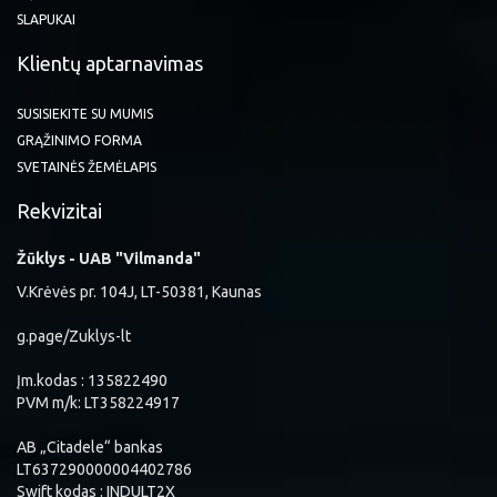
SLAPUKAI
Klientų aptarnavimas
SUSISIEKITE SU MUMIS
GRĄŽINIMO FORMA
SVETAINĖS ŽEMĖLAPIS
Rekvizitai
Žūklys - UAB "Vilmanda"
V.Krėvės pr. 104J, LT-50381, Kaunas
g.page/Zuklys-lt
Įm.kodas : 135822490
PVM m/k: LT358224917
AB „Citadele“ bankas
LT637290000004402786
Swift kodas : INDULT2X