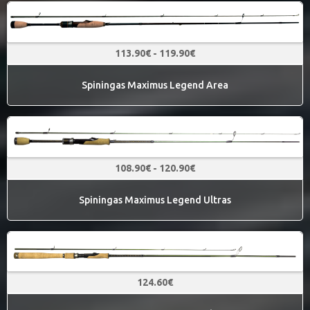
113.90€ - 119.90€
Spiningas Maximus Legend Area
108.90€ - 120.90€
Spiningas Maximus Legend Ultras
124.60€