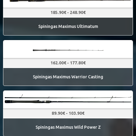
185.90€ - 248.90€
Spiningas Maximus Ultimatum
162.00€ - 177.80€
Spiningas Maximus Warrior Casting
89.90€ - 103.90€
Spiningas Maximus Wild Power Z