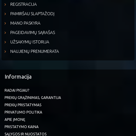
REGISTRACIJA
PAMIRŠAU SLAPTAŽODĮ
MANO PASKYRA
PAGEIDAVIMŲ SĄRAŠAS
UŽSAKYMŲ ISTORIJA
NAUJIENŲ PRENUMERATA
Informacija
RADAI PIGIAU?
PREKIŲ GRĄŽINIMAS, GARANTIJA
PREKIŲ PRISTATYMAS
PRIVATUMO POLITIKA
APIE ĮMONĘ
PRISTATYMO KAINA
SĄLYGOS IR NUOSTATOS