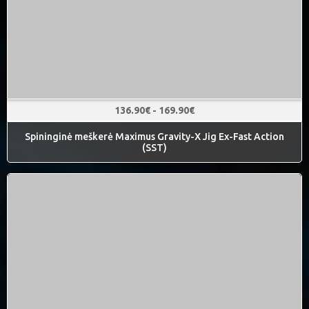
136.90€ - 169.90€
Spininginė meškerė Maximus Gravity-X Jig Ex-Fast Action
(SST)