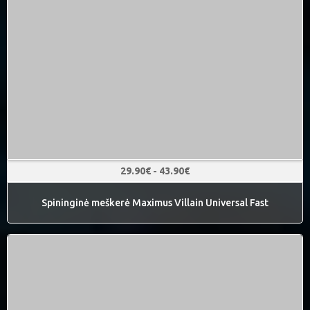
29.90€ - 43.90€
Spininginė meškerė Maximus Villain Universal Fast