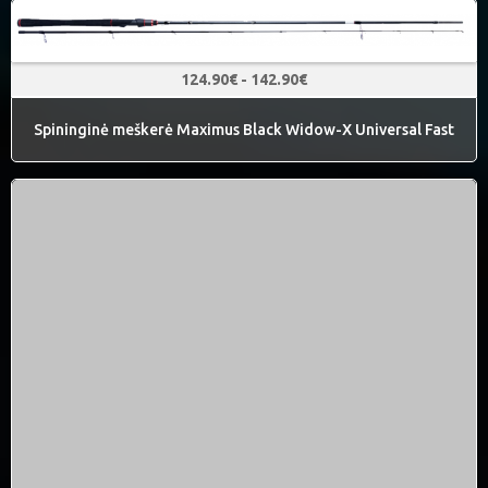
124.90€ - 142.90€
Spininginė meškerė Maximus Black Widow-X Universal Fast