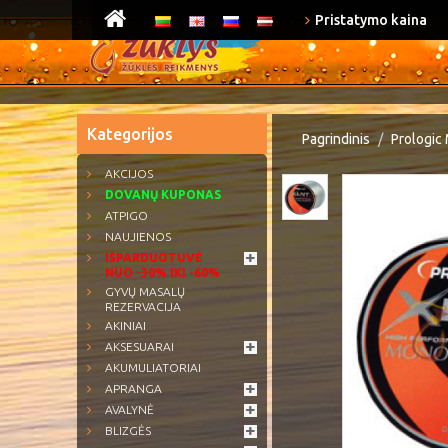
Pristatymo kaina
Kategorijos
Pagrindinis
Prologic
AKCIJOS
DOVANŲ KUPONAS
ATPIGO
NAUJIENOS
IŠPARDUOTUVĖ
NUO -30% IKI -60%
GYVŲ MASALŲ
REZERVACIJA
AKINIAI
AKSESUARAI
AKUMULIATORIAI
APRANGA
AVALYNĖ
BLIZGĖS