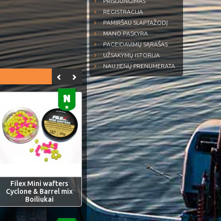
PRISIJUNGIMAS
REGISTRACIJA
PAMIRŠAU SLAPTAŽODĮ
MANO PASKYRA
PAGEIDAVIMŲ SĄRAŠAS
UŽSAKYMŲ ISTORIJA
NAUJIENŲ PRENUMERATA
Filex Mini wafters
Cyclone & Barrel mix
Boiliukai