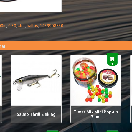
00m
,
0.30
,
xlnt
,
baltas
,
1439908530
me
Timar Mix Mini Pop-up
Salmo Thrill Sinking
7mm