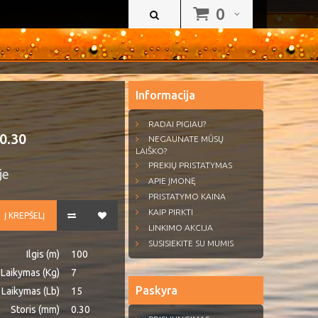
0
Informacija
RADAI PIGIAU?
0.30
NEGAUNATE MŪSŲ
LAIŠKO?
PREKIŲ PRISTATYMAS
je
APIE ĮMONĘ
PRISTATYMO KAINA
KAIP PIRKTI
Į KREPŠELĮ
LINKIMO AKCIJA
SUSISIEKITE SU MUMIS
Ilgis (m)
100
Laikymas (Kg)
7
Paskyra
Laikymas (Lb)
15
Storis (mm)
0.30