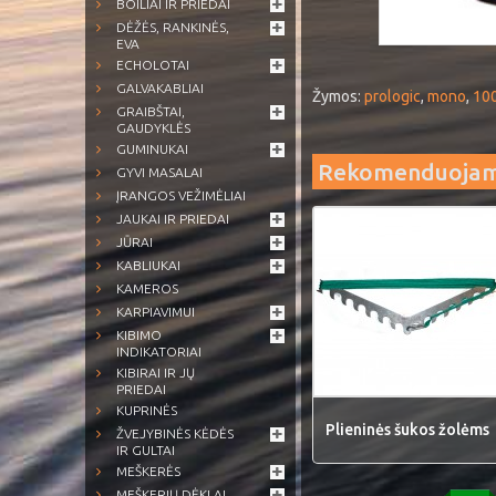
BOILIAI IR PRIEDAI
DĖŽĖS, RANKINĖS,
EVA
ECHOLOTAI
GALVAKABLIAI
Žymos:
prologic
,
mono
,
10
GRAIBŠTAI,
GAUDYKLĖS
GUMINUKAI
Rekomenduoja
GYVI MASALAI
ĮRANGOS VEŽIMĖLIAI
JAUKAI IR PRIEDAI
JŪRAI
KABLIUKAI
KAMEROS
KARPIAVIMUI
KIBIMO
INDIKATORIAI
KIBIRAI IR JŲ
PRIEDAI
KUPRINĖS
Plieninės šukos žolėms
ŽVEJYBINĖS KĖDĖS
IR GULTAI
MEŠKERĖS
MEŠKERIŲ DĖKLAI