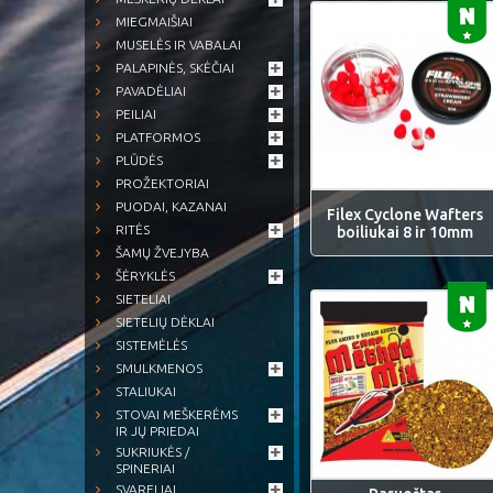
MIEGMAIŠIAI
MUSELĖS IR VABALAI
PALAPINĖS, SKĖČIAI
PAVADĖLIAI
PEILIAI
PLATFORMOS
PLŪDĖS
PROŽEKTORIAI
PUODAI, KAZANAI
Filex Cyclone Wafters
RITĖS
boiliukai 8 ir 10mm
ŠAMŲ ŽVEJYBA
ŠĖRYKLĖS
SIETELIAI
SIETELIŲ DĖKLAI
SISTEMĖLĖS
SMULKMENOS
STALIUKAI
STOVAI MEŠKERĖMS
IR JŲ PRIEDAI
SUKRIUKĖS /
SPINERIAI
SVARELIAI