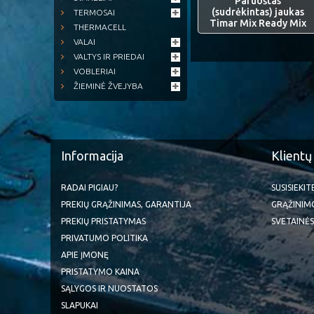
Paruoštas
(sudrėkintas) jaukas
TERMOSAI
Timar Mix Ready Mix
THERMACELL
VALAI
VALTYS IR PRIEDAI
VOBLERIAI
ŽIEMINĖ ŽVEJYBA
Informacija
Klientų
RADAI PIGIAU?
SUSISIEKI
PREKIŲ GRĄŽINIMAS, GARANTIJA
GRĄŽINIM
PREKIŲ PRISTATYMAS
SVETAINĖS
PRIVATUMO POLITIKA
APIE ĮMONĘ
PRISTATYMO KAINA
SĄLYGOS IR NUOSTATOS
SLAPUKAI