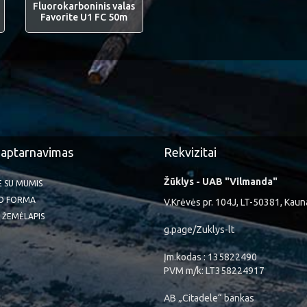
Fluorokarboninis valas
Favorite U1 FC 50m
 aptarnavimas
Rekvizitai
Žūklys - UAB "Vilmanda"
TE SU MUMIS
O FORMA
V.Krėvės pr. 104J, LT-50381, Kaun
 ŽEMĖLAPIS
g.page/Zuklys-lt
Įm.kodas : 135822490
PVM m/k: LT358224917
AB „Citadele“ bankas