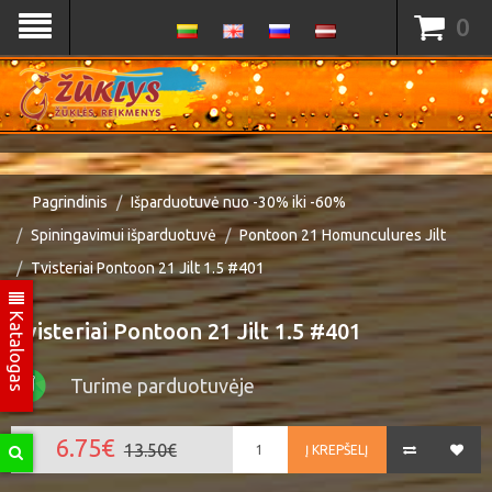
0
Pagrindinis
Išparduotuvė nuo -30% iki -60%
Spiningavimui išparduotuvė
Pontoon 21 Homunculures Jilt
Tvisteriai Pontoon 21 Jilt 1.5 #401
Katalogas
Tvisteriai Pontoon 21 Jilt 1.5 #401
Turime parduotuvėje
6.75€
13.50€
Į KREPŠELĮ