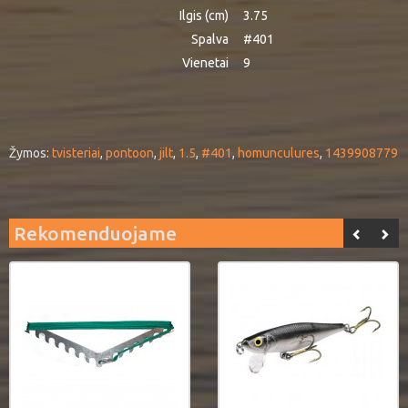
Ilgis (cm)
3.75
Spalva
#401
Vienetai
9
Žymos:
tvisteriai
,
pontoon
,
jilt
,
1.5
,
#401
,
homunculures
,
1439908779
Rekomenduojame