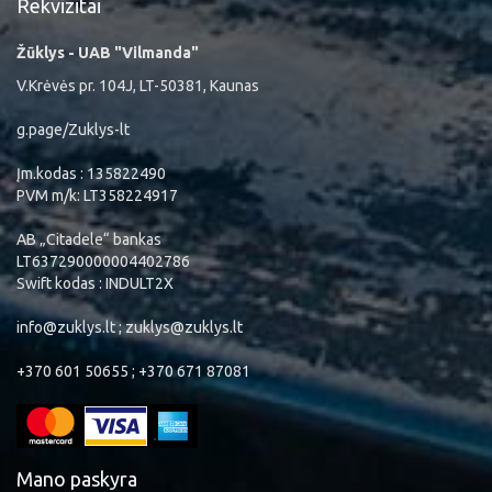
Rekvizitai
Žūklys - UAB "Vilmanda"
V.Krėvės pr. 104J, LT-50381, Kaunas
g.page/Zuklys-lt
Įm.kodas : 135822490
PVM m/k: LT358224917
AB „Citadele“ bankas
LT637290000004402786
Swift kodas : INDULT2X
info@zuklys.lt ; zuklys@zuklys.lt
+370 601 50655 ; +370 671 87081
Mano paskyra