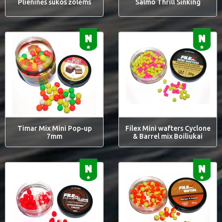
Plieninės šukos žolėms
Salmo Thrill Sinking
Timar Mix Mini Pop-up
Filex Mini wafters Cyclone
7mm
& Barrel mix Boiliukai