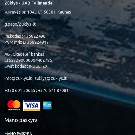
Žūklys - UAB "Vilmanda"
V.Krėvės pr. 104J, LT-50381, Kaunas
g.page/Zuklys-lt
Įm.kodas : 135822490
PVM m/k: LT358224917
AB „Citadele“ bankas
LT637290000004402786
Swift kodas : INDULT2X
info@zuklys.lt ; zuklys@zuklys.lt
+370 601 50655 ; +370 671 87081
Mano paskyra
MANO PASKYRA