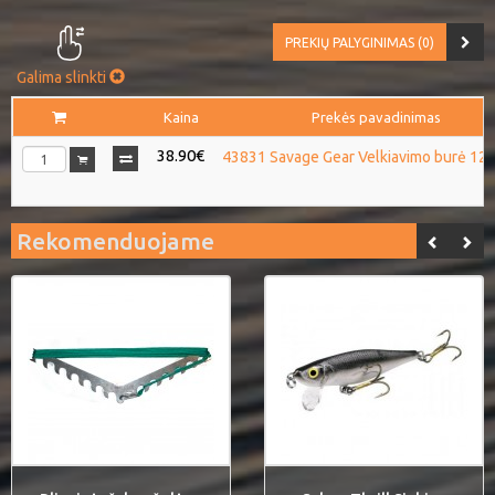
PREKIŲ PALYGINIMAS (0)
Galima slinkti
Kaina
Prekės pavadinimas
38.90€
43831 Savage Gear Velkiavimo burė 12
Rekomenduojame