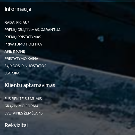
Informacija
RADAI PIGIAU?
PREKIŲ GRĄŽINIMAS, GARANTIJA
PREKIŲ PRISTATYMAS
PRIVATUMO POLITIKA
APIE ĮMONĘ
PRISTATYMO KAINA
SĄLYGOS IR NUOSTATOS
SLAPUKAI
Klientų aptarnavimas
SUSISIEKITE SU MUMIS
GRĄŽINIMO FORMA
SVETAINĖS ŽEMĖLAPIS
Rekvizitai