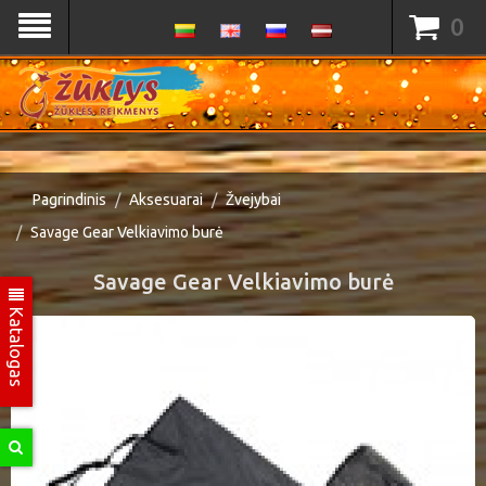
0
Pagrindinis
Aksesuarai
Žvejybai
Savage Gear Velkiavimo burė
Savage Gear Velkiavimo burė
Katalogas