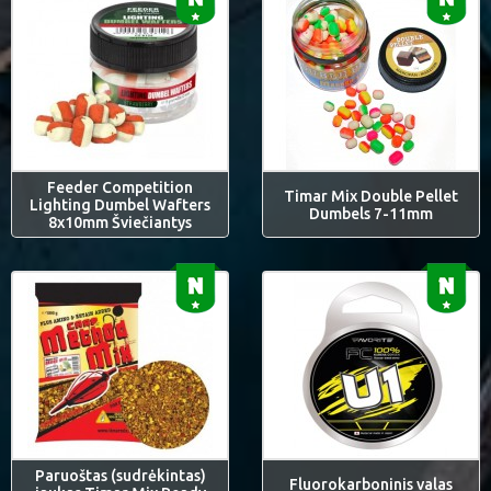
Feeder Competition
Timar Mix Double Pellet
Lighting Dumbel Wafters
Dumbels 7-11mm
8x10mm Šviečiantys
Paruoštas (sudrėkintas)
Fluorokarboninis valas