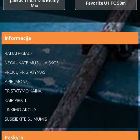
jaukas Timar Mix Ready
Favorite U1 FC 50m
Mix
Informacija
RADAI PIGIAU?
NEGAUNATE MŪSŲ LAIŠKO?
PREKIŲ PRISTATYMAS
APIE ĮMONĘ
PRISTATYMO KAINA
KAIP PIRKTI
LINKIMO AKCIJA
SUSISIEKITE SU MUMIS
Paskyra