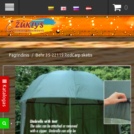
0
Pagrindinis
Behr 35-22119 RedCarp skėtis
Katalogas