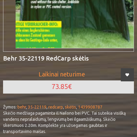
Behr 35-22119 RedCarp skėtis
Laikinai neturime
73.85€
Žymos:
behr
,
35-22119
,
redcarp
,
skėtis
,
1439908787
Skėčio medžiaga pagaminta iš Nailono bei PVC. Tai suteikia visišką
vandens nepralaidumą, lengvumą bei ilgaamžiškumą. Skėčio
skersmuos 2.20m. Komplekte yra užsegamas gaubtas ir
transportavimo maišas.