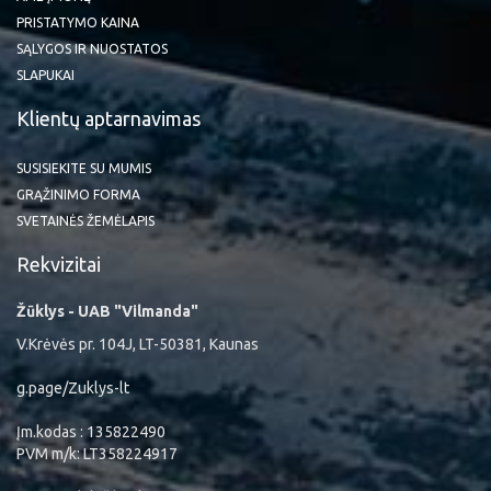
PRISTATYMO KAINA
SĄLYGOS IR NUOSTATOS
SLAPUKAI
Klientų aptarnavimas
SUSISIEKITE SU MUMIS
GRĄŽINIMO FORMA
SVETAINĖS ŽEMĖLAPIS
Rekvizitai
Žūklys - UAB "Vilmanda"
V.Krėvės pr. 104J, LT-50381, Kaunas
g.page/Zuklys-lt
Įm.kodas : 135822490
PVM m/k: LT358224917