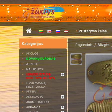
Pristatymo kaina
Kategorijos
Pagrindinis
Blizgės
AKCIJOS
DOVANŲ KUPONAS
ATPIGO
NAUJIENOS
IŠPARDUOTUVĖ
NUO -30% IKI -60%
GYVŲ MASALŲ
REZERVACIJA
AKINIAI
AKSESUARAI
AKUMULIATORIAI
APRANGA