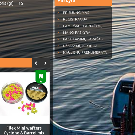
Paskyra
ris (gr)
15
PRISIJUNGIMAS
REGISTRACIJA
PAMIRŠAU SLAPTAŽODĮ
MANO PASKYRA
PAGEIDAVIMŲ SĄRAŠAS
UŽSAKYMŲ ISTORIJA
NAUJIENŲ PRENUMERATA
Filex Mini wafters
Cyclone & Barrel mix