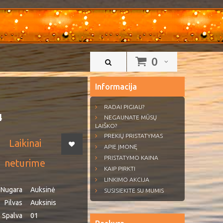
0
Informacija
RADAI PIGIAU?
4
NEGAUNATE MŪSŲ
LAIŠKO?
PREKIŲ PRISTATYMAS
Laikinai
APIE ĮMONĘ
PRISTATYMO KAINA
neturime
KAIP PIRKTI
LINKIMO AKCIJA
Nugara
Auksinė
SUSISIEKITE SU MUMIS
Pilvas
Auksinis
Spalva
01