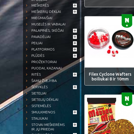
MEŠKERĖS
MEŠKERIŲ DĖKLAI
MIEGMAIŠIAI
MUSELĖS IR VABALAI
PALAPINĖS, SKĖČIAI
PAVADĖLIAI
PEILIAI
PLATFORMOS
PLŪDĖS
PROŽEKTORIAI
PUODAI, KAZANAI
Filex Cyclone Wafters
RITĖS
boiliukai 8 ir 10mm
ŠAMŲ ŽVEJYBA
ŠĖRYKLĖS
SIETELIAI
SIETELIŲ DĖKLAI
SISTEMĖLĖS
SMULKMENOS
STALIUKAI
STOVAI MEŠKERĖMS
IR JŲ PRIEDAI