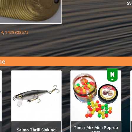
Svo
14
,
1439908575
me
Timar Mix Mini Pop-up
Salmo Thrill Sinking