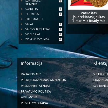
SUKRIUKĖS /
SPINERIAI
SVARELIAI
Paruoštas
TERMOSAI
(sudrėkintas) jaukas
THERMACELL
Timar Mix Ready Mix
VALAI
VALTYS IR PRIEDAI
VOBLERIAI
ŽIEMINĖ ŽVEJYBA
Informacija
Klientų
RADAI PIGIAU?
SUSISIEKI
PREKIŲ GRĄŽINIMAS, GARANTIJA
GRĄŽINIM
PREKIŲ PRISTATYMAS
SVETAINĖS
PRIVATUMO POLITIKA
APIE ĮMONĘ
PRISTATYMO KAINA