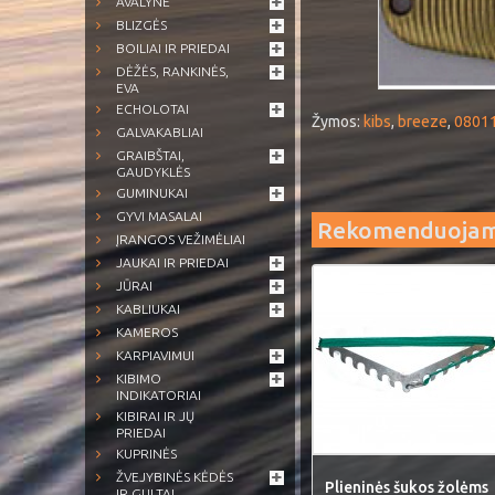
AVALYNĖ
BLIZGĖS
BOILIAI IR PRIEDAI
DĖŽĖS, RANKINĖS,
EVA
ECHOLOTAI
Žymos:
kibs
,
breeze
,
0801
GALVAKABLIAI
GRAIBŠTAI,
GAUDYKLĖS
GUMINUKAI
GYVI MASALAI
Rekomenduoja
ĮRANGOS VEŽIMĖLIAI
JAUKAI IR PRIEDAI
JŪRAI
KABLIUKAI
KAMEROS
KARPIAVIMUI
KIBIMO
INDIKATORIAI
KIBIRAI IR JŲ
PRIEDAI
KUPRINĖS
ŽVEJYBINĖS KĖDĖS
Plieninės šukos žolėms
IR GULTAI