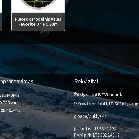
Fluorokarboninis valas
Favorite U1 FC 50m
 aptarnavimas
Rekvizitai
Žūklys - UAB "Vilmanda"
TE SU MUMIS
O FORMA
V.Krėvės pr. 104J, LT-50381, Kaun
 ŽEMĖLAPIS
g.page/Zuklys-lt
Įm.kodas : 135822490
PVM m/k: LT358224917