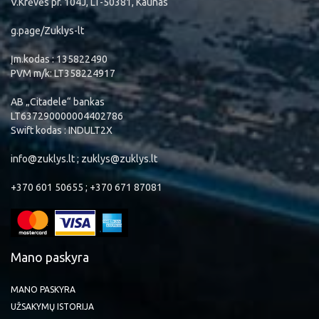
V.Krėvės pr. 104J, LT-50381, Kaunas
g.page/Zuklys-lt
Įm.kodas : 135822490
PVM m/k: LT358224917
AB „Citadele“ bankas
LT637290000004402786
Swift kodas : INDULT2X
info@zuklys.lt ; zuklys@zuklys.lt
+370 601 50655 ; +370 671 87081
Mano paskyra
MANO PASKYRA
UŽSAKYMŲ ISTORIJA