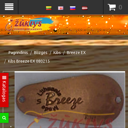
0
Pagrindinis
Blizgės
Kibs
Breeze EX
Kibs Breeze EX 080215
Katalogas