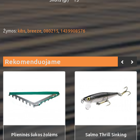
Svoris (gr)
15
Žymos:
kibs
,
breeze
,
080215
,
1439908576
Rekomenduojame
Plieninės šukos žolėms
Salmo Thrill Sinking