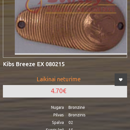
Kibs Breeze EX 080215
Laikinai neturime
4.70€
Nugara
Bronzinė
Pilvas
Bronzinis
Spalva
02