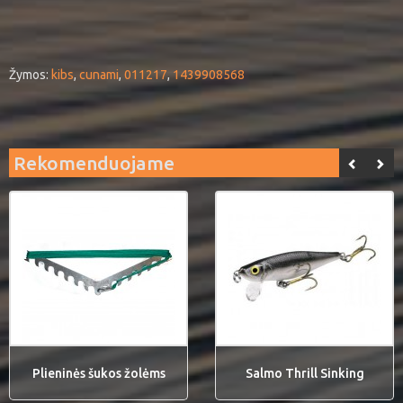
Žymos:
kibs
,
cunami
,
011217
,
1439908568
Rekomenduojame
Plieninės šukos žolėms
Salmo Thrill Sinking