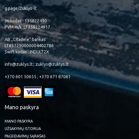
g.page/Zuklys-lt
Įm.kodas : 135822490
PVM m/k: LT358224917
AB „Citadele“ bankas
LT637290000004402786
Swift kodas : INDULT2X
info@zuklys.lt ; zuklys@zuklys.lt
+370 601 50655 ; +370 671 87081
Mano paskyra
MANO PASKYRA
UŽSAKYMŲ ISTORIJA
PAGEIDAVIMŲ SĄRAŠAS