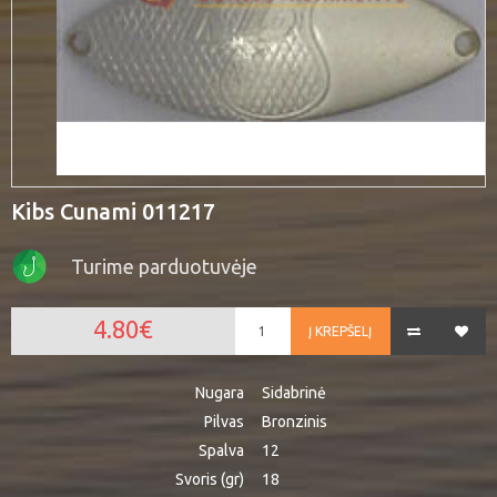
Kibs Cunami 011217
Turime parduotuvėje
4.80€
Į KREPŠELĮ
Nugara
Sidabrinė
Pilvas
Bronzinis
Spalva
12
Svoris (gr)
18