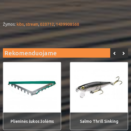
Žymos:
kibs
,
stream
,
020712
,
1439908568
Rekomenduojame
Plieninės šukos žolėms
Salmo Thrill Sinking