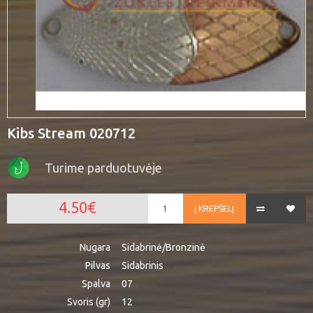
Kibs Stream 020712
Turime parduotuvėje
4.50€
Į KREPŠELĮ
Nugara
Sidabrinė/Bronzinė
Pilvas
Sidabrinis
Spalva
07
Svoris (gr)
12