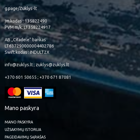
g.page/Zuklys-lt
Įm.kodas : 135822490
PVM m/k: LT358224917
AB „Citadele“ bankas
LT637290000004402786
Swift kodas : INDULT2X
info@zuklys.lt ; zuklys@zuklys.lt
+370 601 50655 ; +370 671 87081
Mano paskyra
MANO PASKYRA
UŽSAKYMŲ ISTORIJA
PAGEIDAVIMŲ SĄRAŠAS