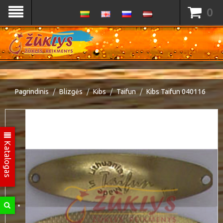
0
Pagrindinis
Blizgės
Kibs
Taifun
Kibs Taifun 040116
Katalogas