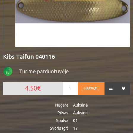
Kibs Taifun 040116
Turime parduotuvėje
4.50€
Į KREPŠELĮ
Nugara
Auksinė
Pilvas
Auksinis
Spalva
01
Svoris (gr)
17