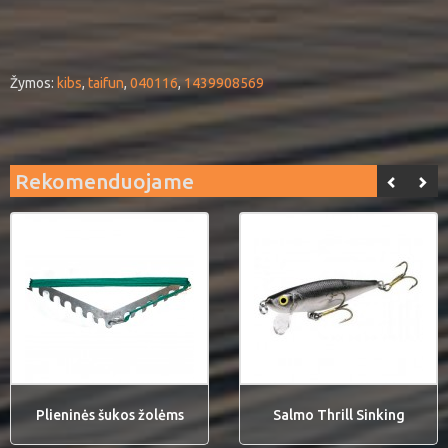
Žymos:
kibs
,
taifun
,
040116
,
1439908569
Rekomenduojame
Plieninės šukos žolėms
Salmo Thrill Sinking