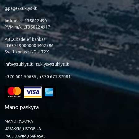
g.page/Zuklys-lt
Įm.kodas : 135822490
PVM m/k: LT358224917
AB „Citadele“ bankas
LT637290000004402786
Swift kodas : INDULT2X
info@zuklys.lt ; zuklys@zuklys.lt
+370 601 50655 ; +370 671 87081
Mano paskyra
MANO PASKYRA
UŽSAKYMŲ ISTORIJA
PAGEIDAVIMŲ SĄRAŠAS