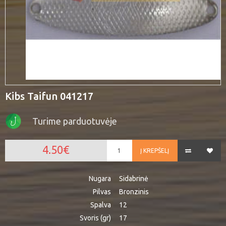
Kibs Taifun 041217
Turime parduotuvėje
4.50€
Į KREPŠELĮ
Nugara
Sidabrinė
Pilvas
Bronzinis
Spalva
12
Svoris (gr)
17