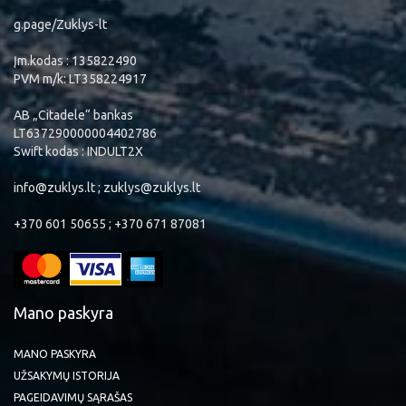
g.page/Zuklys-lt
Įm.kodas : 135822490
PVM m/k: LT358224917
AB „Citadele“ bankas
LT637290000004402786
Swift kodas : INDULT2X
info@zuklys.lt ; zuklys@zuklys.lt
+370 601 50655 ; +370 671 87081
Mano paskyra
MANO PASKYRA
UŽSAKYMŲ ISTORIJA
PAGEIDAVIMŲ SĄRAŠAS