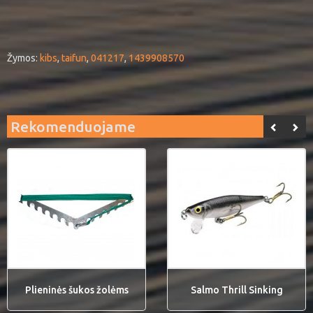
Žymos:
kibs
,
taifun
,
041217
,
1439908570
Rekomenduojame
Plieninės šukos žolėms
Salmo Thrill Sinking