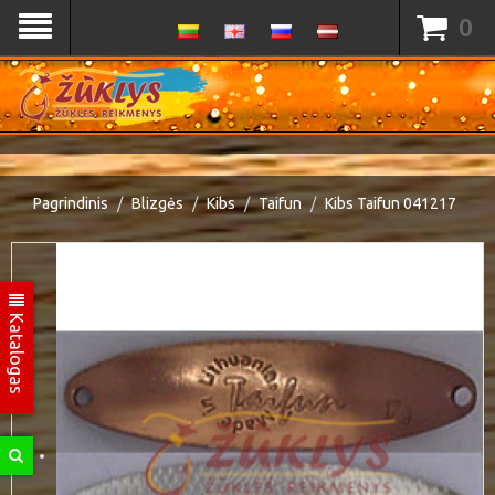
0
Pagrindinis
Blizgės
Kibs
Taifun
Kibs Taifun 041217
Katalogas