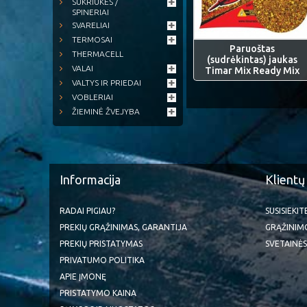
SUKRIUKĖS /
SPINERIAI
SVARELIAI
TERMOSAI
Paruoštas
THERMACELL
(sudrėkintas) jaukas
VALAI
Timar Mix Ready Mix
VALTYS IR PRIEDAI
VOBLERIAI
ŽIEMINĖ ŽVEJYBA
Informacija
Klientų
RADAI PIGIAU?
SUSISIEKI
PREKIŲ GRĄŽINIMAS, GARANTIJA
GRĄŽINIM
PREKIŲ PRISTATYMAS
SVETAINĖS
PRIVATUMO POLITIKA
APIE ĮMONĘ
PRISTATYMO KAINA