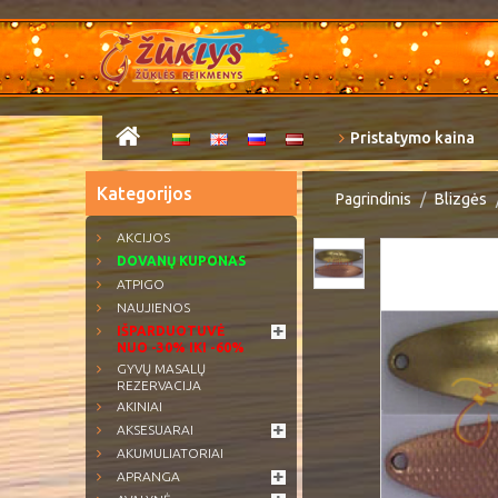
Pristatymo kaina
Kategorijos
Pagrindinis
Blizgės
AKCIJOS
DOVANŲ KUPONAS
ATPIGO
NAUJIENOS
IŠPARDUOTUVĖ
NUO -30% IKI -60%
GYVŲ MASALŲ
REZERVACIJA
AKINIAI
AKSESUARAI
AKUMULIATORIAI
APRANGA