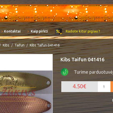
Kontaktai
Kaip pirkti
Radote kitur pigiau ?
Kibs
Taifun
Kibs Taifun 041416
Kibs Taifun 041416
Turime parduotuvė
4.50€