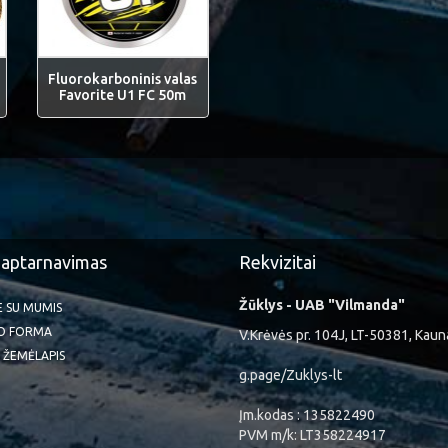
Fluorokarboninis valas
Favorite U1 FC 50m
 aptarnavimas
Rekvizitai
Žūklys - UAB "Vilmanda"
TE SU MUMIS
O FORMA
V.Krėvės pr. 104J, LT-50381, Kaun
 ŽEMĖLAPIS
g.page/Zuklys-lt
Įm.kodas : 135822490
PVM m/k: LT358224917