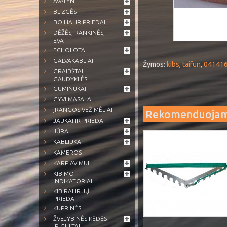
AVALYNĖ
BLIZGĖS
BOILIAI IR PRIEDAI
DĖŽĖS, RANKINĖS,
EVA
ECHOLOTAI
GALVAKABLIAI
Žymos:
kibs
,
taifun
,
04141
GRAIBŠTAI,
GAUDYKLĖS
GUMINUKAI
GYVI MASALAI
ĮRANGOS VEŽIMĖLIAI
Rekomenduoja
JAUKAI IR PRIEDAI
JŪRAI
KABLIUKAI
KAMEROS
KARPIAVIMUI
KIBIMO
INDIKATORIAI
KIBIRAI IR JŲ
PRIEDAI
KUPRINĖS
ŽVEJYBINĖS KĖDĖS
IR GULTAI