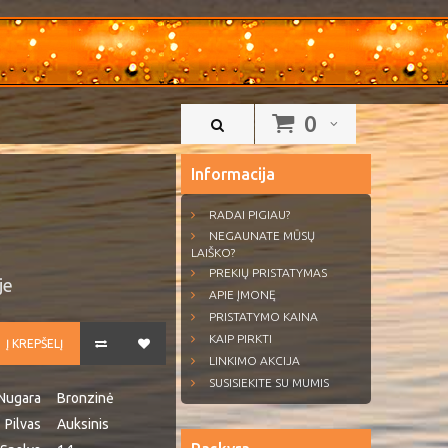
0
Informacija
RADAI PIGIAU?
NEGAUNATE MŪSŲ
LAIŠKO?
PREKIŲ PRISTATYMAS
je
APIE ĮMONĘ
PRISTATYMO KAINA
KAIP PIRKTI
Į KREPŠELĮ
LINKIMO AKCIJA
SUSISIEKITE SU MUMIS
Nugara
Bronzinė
Pilvas
Auksinis