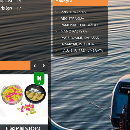
Paskyra
Spalva
14
ris (gr)
17
PRISIJUNGIMAS
REGISTRACIJA
PAMIRŠAU SLAPTAŽODĮ
MANO PASKYRA
PAGEIDAVIMŲ SĄRAŠAS
UŽSAKYMŲ ISTORIJA
NAUJIENŲ PRENUMERATA
Filex Mini wafters