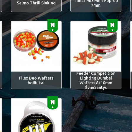
Timar Mix Mini Pop-up
Salmo Thrill Sinking
7mm
Feeder Competition
Filex Duo Wafters
Lighting Dumbel
boiliukai
Wafters 8x10mm
Šviečiantys