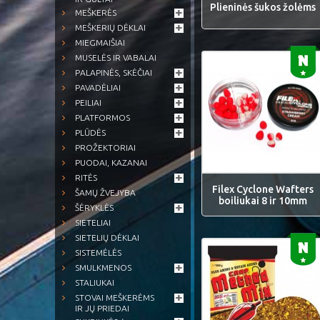
Plieninės šukos žolėms
MEŠKERĖS
MEŠKERIŲ DĖKLAI
MIEGMAIŠIAI
MUSELĖS IR VABALAI
PALAPINĖS, SKĖČIAI
PAVADĖLIAI
PEILIAI
PLATFORMOS
PLŪDĖS
PROŽEKTORIAI
PUODAI, KAZANAI
RITĖS
Filex Cyclone Wafters
ŠAMŲ ŽVEJYBA
boiliukai 8 ir 10mm
ŠĖRYKLĖS
SIETELIAI
SIETELIŲ DĖKLAI
SISTEMĖLĖS
SMULKMENOS
STALIUKAI
STOVAI MEŠKERĖMS
IR JŲ PRIEDAI