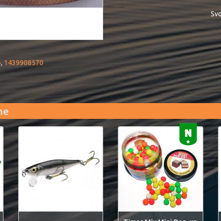
Svo
6
,
1439908570
me