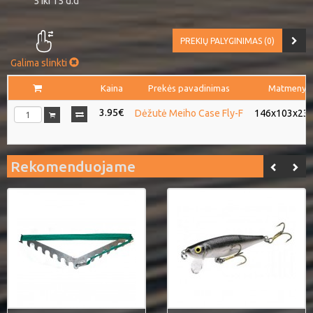
5 iki 15 d.d
PREKIŲ PALYGINIMAS (0)
Galima slinkti
Kaina
Prekės pavadinimas
Matmenys
3.95€
Dėžutė Meiho Case Fly-F
146x103x23
Rekomenduojame