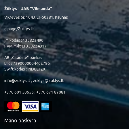
Žūklys - UAB "Vilmanda"
V.Krėvės pr. 104J, LT-50381, Kaunas
g.page/Zuklys-lt
Įm.kodas : 135822490
PVM m/k: LT358224917
AB „Citadele“ bankas
LT637290000004402786
Swift kodas : INDULT2X
info@zuklys.lt ; zuklys@zuklys.lt
+370 601 50655 ; +370 671 87081
Mano paskyra