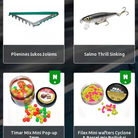
Plieninės šukos žolėms
Salmo Thrill Sinking
Timar Mix Mini Pop-up
Filex Mini wafters Cyclone
7mm
& Barrel mix Boiliukai