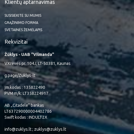
Klientų aptarnavimas
SUSISIEKITE SU MUMIS
GRĄŽINIMO FORMA
SVETAINĖS ŽEMĖLAPIS
Rekvizitai
Žūklys - UAB "Vilmanda"
V.Krėvės pr. 104J, LT-50381, Kaunas
g.page/Zuklys-lt
Įm.kodas : 135822490
PVM m/k: LT358224917
AB „Citadele“ bankas
LT637290000004402786
Swift kodas : INDULT2X
info@zuklys.lt ; zuklys@zuklys.lt