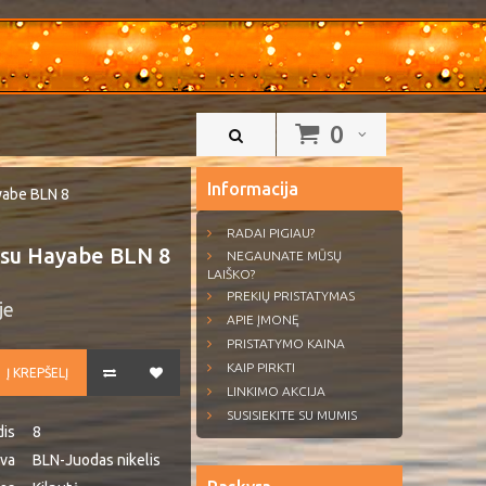
0
Informacija
yabe BLN 8
RADAI PIGIAU?
tsu Hayabe BLN 8
NEGAUNATE MŪSŲ
LAIŠKO?
PREKIŲ PRISTATYMAS
je
APIE ĮMONĘ
PRISTATYMO KAINA
KAIP PIRKTI
Į KREPŠELĮ
LINKIMO AKCIJA
SUSISIEKITE SU MUMIS
dis
8
lva
BLN-Juodas nikelis