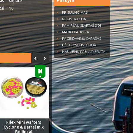
Paskyra
pas
Kilputė
tai
10
PRISIJUNGIMAS
REGISTRACIJA
PAMIRŠAU SLAPTAŽODĮ
MANO PASKYRA
PAGEIDAVIMŲ SĄRAŠAS
UŽSAKYMŲ ISTORIJA
NAUJIENŲ PRENUMERATA
Filex Mini wafters
Cyclone & Barrel mix
Boiliukai