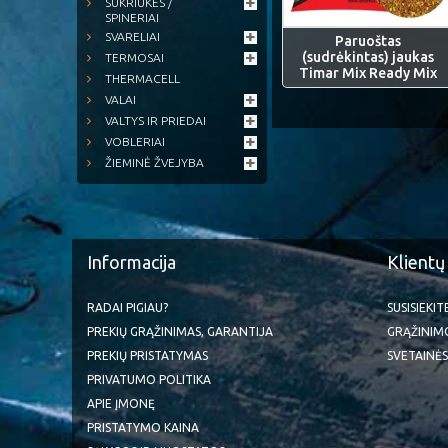
SUKRIUKĖS /
SPINERIAI
SVARELIAI
Paruoštas
(sudrėkintas) jaukas
TERMOSAI
Timar Mix Ready Mix
THERMACELL
VALAI
VALTYS IR PRIEDAI
VOBLERIAI
ŽIEMINĖ ŽVEJYBA
Informacija
Klientų
RADAI PIGIAU?
SUSISIEKI
PREKIŲ GRĄŽINIMAS, GARANTIJA
GRĄŽINIM
PREKIŲ PRISTATYMAS
SVETAINĖS
PRIVATUMO POLITIKA
APIE ĮMONĘ
PRISTATYMO KAINA