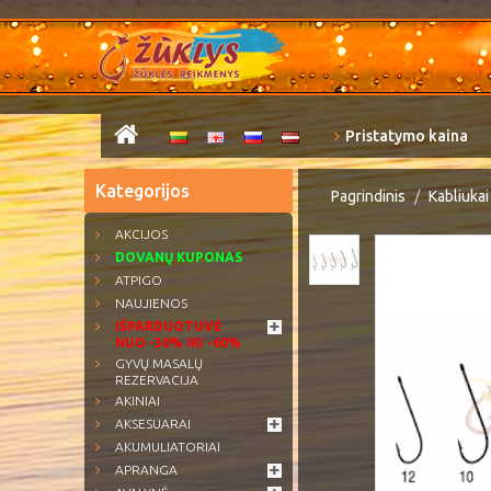
Pristatymo kaina
Kategorijos
Pagrindinis
Kabliukai
AKCIJOS
DOVANŲ KUPONAS
ATPIGO
NAUJIENOS
IŠPARDUOTUVĖ
NUO -30% IKI -60%
GYVŲ MASALŲ
REZERVACIJA
AKINIAI
AKSESUARAI
AKUMULIATORIAI
APRANGA