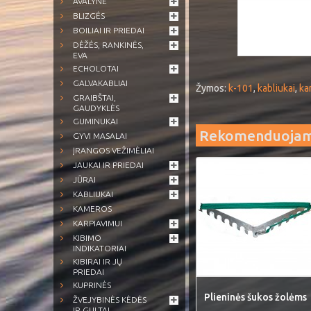
AVALYNĖ
BLIZGĖS
BOILIAI IR PRIEDAI
DĖŽĖS, RANKINĖS,
EVA
ECHOLOTAI
GALVAKABLIAI
Žymos:
k-101
,
kabliukai
,
ka
GRAIBŠTAI,
GAUDYKLĖS
GUMINUKAI
Rekomenduoja
GYVI MASALAI
ĮRANGOS VEŽIMĖLIAI
JAUKAI IR PRIEDAI
JŪRAI
KABLIUKAI
KAMEROS
KARPIAVIMUI
KIBIMO
INDIKATORIAI
KIBIRAI IR JŲ
PRIEDAI
KUPRINĖS
Plieninės šukos žolėms
ŽVEJYBINĖS KĖDĖS
IR GULTAI