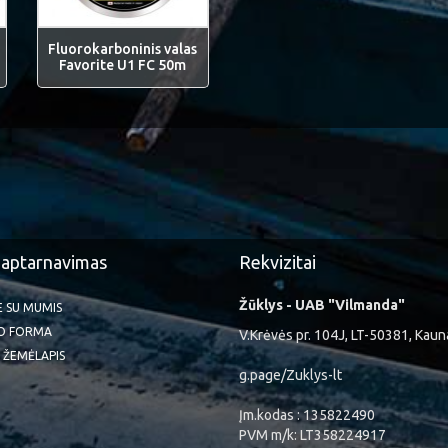
Fluorokarboninis valas
Favorite U1 FC 50m
 aptarnavimas
Rekvizitai
Žūklys - UAB "Vilmanda"
TE SU MUMIS
O FORMA
V.Krėvės pr. 104J, LT-50381, Kaun
 ŽEMĖLAPIS
g.page/Zuklys-lt
Įm.kodas : 135822490
PVM m/k: LT358224917