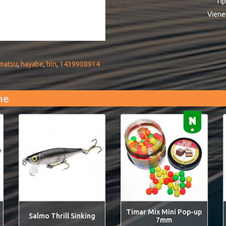
Ti
Viene
matsu
,
hayabe
,
bln
,
1439908914
me
Timar Mix Mini Pop-up
Salmo Thrill Sinking
7mm