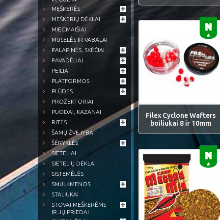
MEŠKERĖS
MEŠKERIŲ DĖKLAI
MIEGMAIŠIAI
MUSELĖS IR VABALAI
PALAPINĖS, SKĖČIAI
PAVADĖLIAI
PEILIAI
PLATFORMOS
PLŪDĖS
PROŽEKTORIAI
PUODAI, KAZANAI
Filex Cyclone Wafters
RITĖS
boiliukai 8 ir 10mm
ŠAMŲ ŽVEJYBA
ŠĖRYKLĖS
SIETELIAI
SIETELIŲ DĖKLAI
SISTEMĖLĖS
SMULKMENOS
STALIUKAI
STOVAI MEŠKERĖMS
IR JŲ PRIEDAI