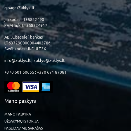
g.page/Zuklys-lt
Įm.kodas : 135822490
PVM m/k: LT358224917
AB „Citadele“ bankas
LT637290000004402786
Swift kodas : INDULT2X
info@zuklys.lt ; zuklys@zuklys.lt
+370 601 50655 ; +370 671 87081
Mano paskyra
MANO PASKYRA
UŽSAKYMŲ ISTORIJA
PAGEIDAVIMŲ SĄRAŠAS