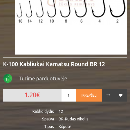
K-100 Kabliukai Kamatsu Round BR 12
Turime parduotuvėje
1.20€
Į KREPŠELĮ
Kablio dydis
12
Spalva
BR-Rudas nikelis
Tipas
Kilputė