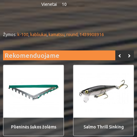
Vienetai
10
Žymos:
k-100
,
kabliukai
,
kamatsu
,
round
,
1439908916
Rekomenduojame
Plieninės šukos žolėms
Salmo Thrill Sinking