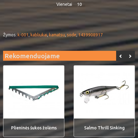
Vienetai
10
Žymos:
k-001
,
kabliukai
,
kamatsu
,
sode
,
1439908917
Rekomenduojame
Plieninės šukos žolėms
Salmo Thrill Sinking