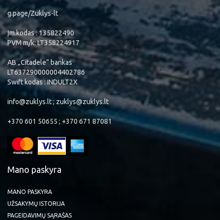
g.page/Zuklys-lt
Įm.kodas : 135822490
PVM m/k: LT358224917
AB „Citadele“ bankas
LT637290000004402786
Swift kodas : INDULT2X
info@zuklys.lt ; zuklys@zuklys.lt
+370 601 50655 ; +370 671 87081
Mano paskyra
MANO PASKYRA
UŽSAKYMŲ ISTORIJA
PAGEIDAVIMŲ SĄRAŠAS