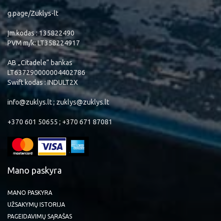
g.page/Zuklys-lt
Įm.kodas : 135822490
PVM m/k: LT358224917
AB „Citadele“ bankas
LT637290000004402786
Swift kodas : INDULT2X
info@zuklys.lt ; zuklys@zuklys.lt
+370 601 50655 ; +370 671 87081
Mano paskyra
MANO PASKYRA
UŽSAKYMŲ ISTORIJA
PAGEIDAVIMŲ SĄRAŠAS