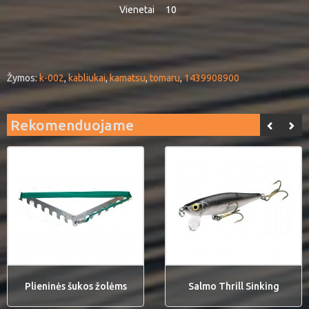
Vienetai
10
Žymos:
k-002
,
kabliukai
,
kamatsu
,
tomaru
,
1439908900
Rekomenduojame
Plieninės šukos žolėms
Salmo Thrill Sinking