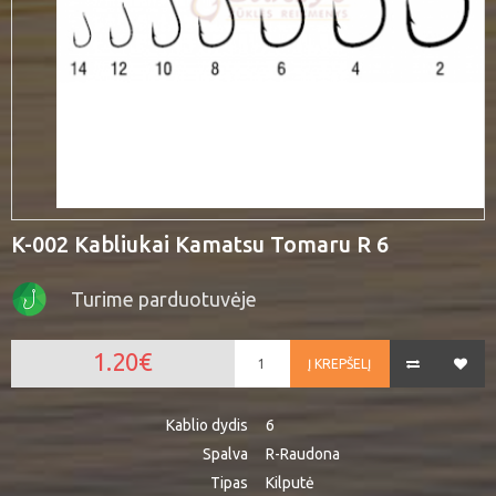
K-002 Kabliukai Kamatsu Tomaru R 6
Turime parduotuvėje
1.20€
Į KREPŠELĮ
Kablio dydis
6
Spalva
R-Raudona
Tipas
Kilputė