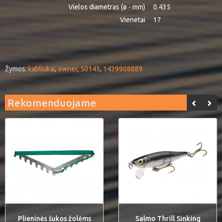
Vielos diametras (ø - mm)
0.435
Vienetai
17
Žymos:
kabliukai
,
owner
,
50145
,
1439908889
Rekomenduojame
Plieninės šukos žolėms
Salmo Thrill Sinking