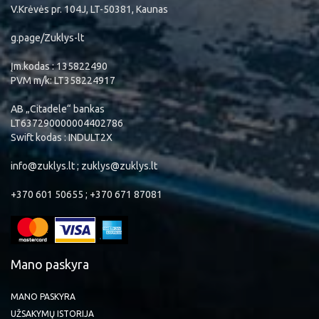
V.Krėvės pr. 104J, LT-50381, Kaunas
g.page/Zuklys-lt
Įm.kodas : 135822490
PVM m/k: LT358224917
AB „Citadele“ bankas
LT637290000004402786
Swift kodas : INDULT2X
info@zuklys.lt ; zuklys@zuklys.lt
+370 601 50655 ; +370 671 87081
Mano paskyra
MANO PASKYRA
UŽSAKYMŲ ISTORIJA