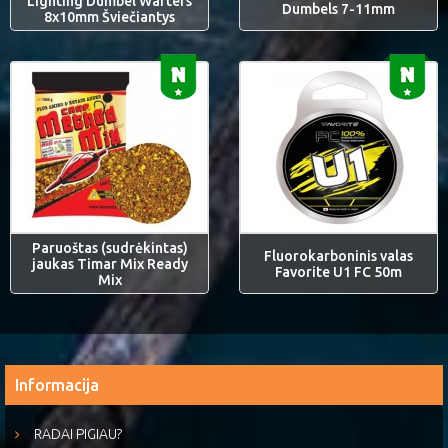
Lighting Dumbel Wafters
Dumbels 7-11mm
8x10mm Šviečiantys
Paruoštas (sudrėkintas)
Fluorokarboninis valas
jaukas Timar Mix Ready
Favorite U1 FC 50m
Mix
Informacija
RADAI PIGIAU?