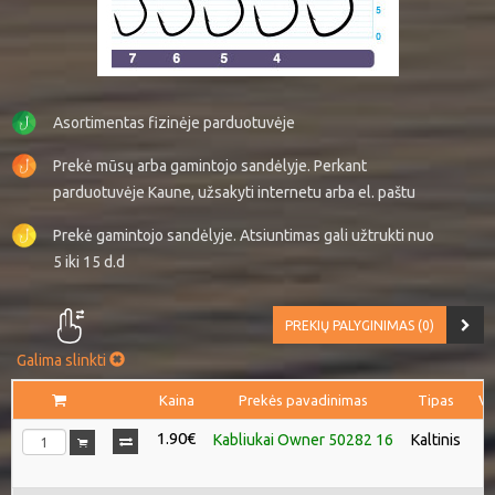
Asortimentas fizinėje parduotuvėje
Prekė mūsų arba gamintojo sandėlyje. Perkant
parduotuvėje Kaune, užsakyti internetu arba el. paštu
Prekė gamintojo sandėlyje. Atsiuntimas gali užtrukti nuo
5 iki 15 d.d
PREKIŲ PALYGINIMAS (0)
Galima slinkti
Kaina
Prekės pavadinimas
Tipas
Vi
1.90€
Kabliukai Owner 50282 16
Kaltinis