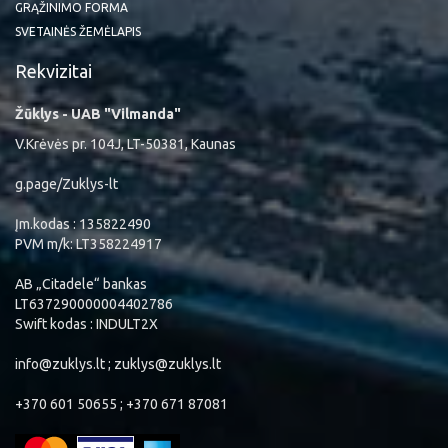
GRĄŽINIMO FORMA
SVETAINĖS ŽEMĖLAPIS
Rekvizitai
Žūklys - UAB "Vilmanda"
V.Krėvės pr. 104J, LT-50381, Kaunas
g.page/Zuklys-lt
Įm.kodas : 135822490
PVM m/k: LT358224917
AB „Citadele“ bankas
LT637290000004402786
Swift kodas : INDULT2X
info@zuklys.lt ; zuklys@zuklys.lt
+370 601 50655 ; +370 671 87081