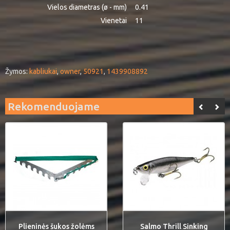
Vielos diametras (ø - mm)
0.41
Vienetai
11
Žymos:
kabliukai
,
owner
,
50921
,
1439908892
Rekomenduojame
Plieninės šukos žolėms
Salmo Thrill Sinking