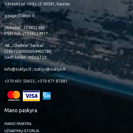
V.Krėvės pr. 104J, LT-50381, Kaunas
g.page/Zuklys-lt
Įm.kodas : 135822490
PVM m/k: LT358224917
AB „Citadele“ bankas
LT637290000004402786
Swift kodas : INDULT2X
info@zuklys.lt ; zuklys@zuklys.lt
+370 601 50655 ; +370 671 87081
Mano paskyra
MANO PASKYRA
UŽSAKYMŲ ISTORIJA