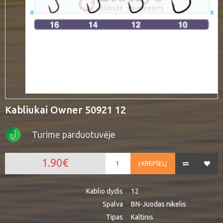
Kabliukai Owner 50921 12
Turime parduotuvėje
1.90€
Į KREPŠELĮ
Kablio dydis
12
Spalva
BN-Juodas nikelis
Tipas
Kaltinis