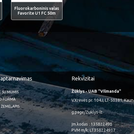
Fluorokarboninis valas
Favorite U1 FC 50m
 aptarnavimas
Rekvizitai
Žūklys - UAB "Vilmanda"
TE SU MUMIS
O FORMA
V.Krėvės pr. 104J, LT-50381, Kaun
 ŽEMĖLAPIS
g.page/Zuklys-lt
Įm.kodas : 135822490
PVM m/k: LT358224917