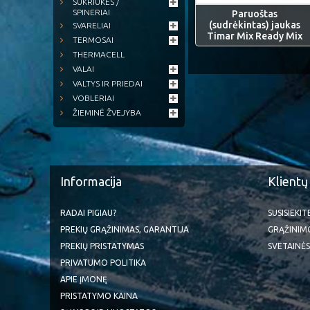
SUKRIUKĖS /
SPINERIAI
Paruoštas
(sudrėkintas) jaukas
SVARELIAI
Timar Mix Ready Mix
TERMOSAI
THERMACELL
VALAI
VALTYS IR PRIEDAI
VOBLERIAI
ŽIEMINĖ ŽVEJYBA
Informacija
Klientų
RADAI PIGIAU?
SUSISIEKI
PREKIŲ GRĄŽINIMAS, GARANTIJA
GRĄŽINIM
PREKIŲ PRISTATYMAS
SVETAINĖS
PRIVATUMO POLITIKA
APIE ĮMONĘ
PRISTATYMO KAINA