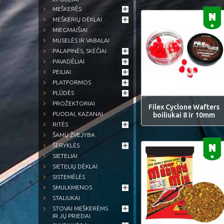
MEŠKERĖS
MEŠKERIŲ DĖKLAI
MIEGMAIŠIAI
MUSELĖS IR VABALAI
PALAPINĖS, SKĖČIAI
PAVADĖLIAI
PEILIAI
PLATFORMOS
PLŪDĖS
PROŽEKTORIAI
Filex Cyclone Wafters
PUODAI, KAZANAI
boiliukai 8 ir 10mm
RITĖS
ŠAMŲ ŽVEJYBA
ŠĖRYKLĖS
SIETELIAI
SIETELIŲ DĖKLAI
SISTEMĖLĖS
SMULKMENOS
STALIUKAI
STOVAI MEŠKERĖMS
IR JŲ PRIEDAI