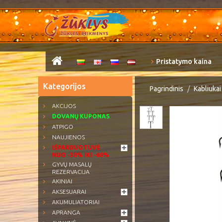
Pristatymo kaina
Kategorijos
Pagrindinis
Kabliukai
AKCIJOS
DOVANŲ KUPONAS
ATPIGO
NAUJIENOS
IŠPARDUOTUVĖ
NUO -30% IKI -60%
GYVŲ MASALŲ
REZERVACIJA
AKINIAI
AKSESUARAI
AKUMULIATORIAI
APRANGA