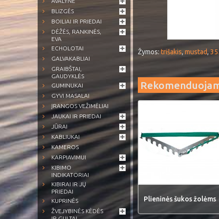
AVALYNĖ
BLIZGĖS
BOILIAI IR PRIEDAI
DĖŽĖS, RANKINĖS,
EVA
ECHOLOTAI
Žymos:
trišakis
,
mustad
,
35
GALVAKABLIAI
GRAIBŠTAI,
GAUDYKLĖS
Rekomenduoja
GUMINUKAI
GYVI MASALAI
ĮRANGOS VEŽIMĖLIAI
JAUKAI IR PRIEDAI
JŪRAI
KABLIUKAI
KAMEROS
KARPIAVIMUI
KIBIMO
INDIKATORIAI
KIBIRAI IR JŲ
PRIEDAI
Plieninės šukos žolėms
KUPRINĖS
ŽVEJYBINĖS KĖDĖS
IR GULTAI