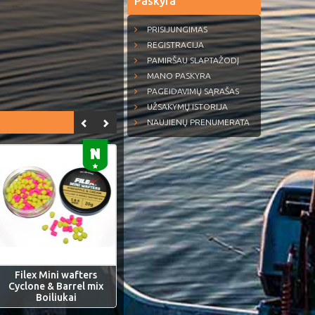
Paskyra
PRISIJUNGIMAS
REGISTRACIJA
PAMIRŠAU SLAPTAŽODĮ
MANO PASKYRA
PAGEIDAVIMŲ SĄRAŠAS
UŽSAKYMŲ ISTORIJA
NAUJIENŲ PRENUMERATA
Filex Mini wafters
Cyclone & Barrel mix
Boiliukai