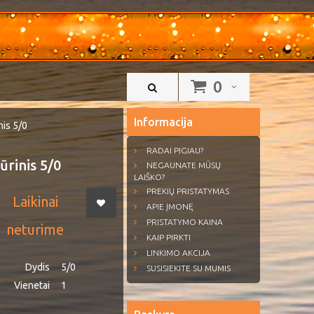
0
Informacija
nis 5/0
RADAI PIGIAU?
ūrinis 5/0
NEGAUNATE MŪSŲ
LAIŠKO?
PREKIŲ PRISTATYMAS
Laikinai
APIE ĮMONĘ
PRISTATYMO KAINA
neturime
KAIP PIRKTI
LINKIMO AKCIJA
Dydis
5/0
SUSISIEKITE SU MUMIS
Vienetai
1