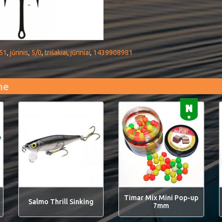
51
,
jūrinis
,
5/0
,
trišakiai
,
jūriniai
,
1439908981
me
Timar Mix Mini Pop-up
Salmo Thrill Sinking
7mm