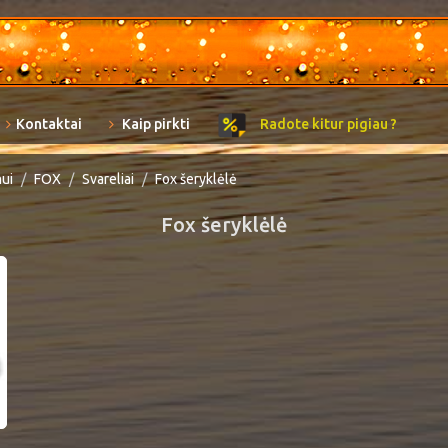
Kontaktai
Kaip pirkti
Radote kitur pigiau ?
mui
FOX
Svareliai
Fox šeryklėlė
Fox šeryklėlė