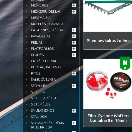
MEŠKERĖS
MEŠKERIŲ DĖKLAI
MIEGMAIŠIAI
MUSELĖS IR VABALAI
PALAPINĖS, SKĖČIAI
PAVADĖLIAI
Plieninės šukos žolėms
PEILIAI
PLATFORMOS
PLŪDĖS
PROŽEKTORIAI
PUODAI, KAZANAI
RITĖS
ŠAMŲ ŽVEJYBA
ŠĖRYKLĖS
SIETELIAI
SIETELIŲ DĖKLAI
SISTEMĖLĖS
SMULKMENOS
Filex Cyclone Wafters
STALIUKAI
boiliukai 8 ir 10mm
STOVAI MEŠKERĖMS
IR JŲ PRIEDAI