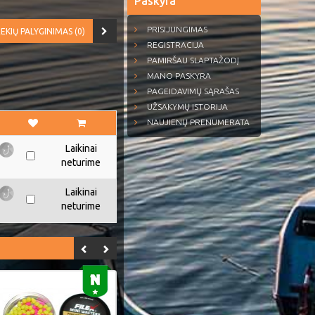
Paskyra
PRISIJUNGIMAS
EKIŲ PALYGINIMAS (0)
REGISTRACIJA
PAMIRŠAU SLAPTAŽODĮ
MANO PASKYRA
PAGEIDAVIMŲ SĄRAŠAS
UŽSAKYMŲ ISTORIJA
NAUJIENŲ PRENUMERATA
Laikinai
neturime
Laikinai
neturime