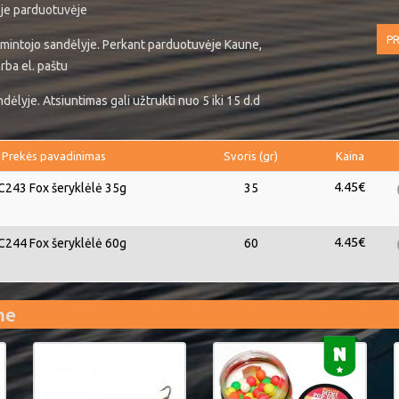
ėje parduotuvėje
PR
mintojo sandėlyje. Perkant parduotuvėje Kaune,
rba el. paštu
ėlyje. Atsiuntimas gali užtrukti nuo 5 iki 15 d.d
Prekės pavadinimas
Svoris (gr)
Kaina
4.45€
243 Fox šeryklėlė 35g
35
4.45€
244 Fox šeryklėlė 60g
60
me