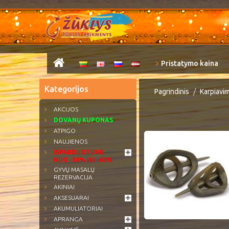
Pristatymo kaina
Kategorijos
Pagrindinis
Karpiavi
AKCIJOS
DOVANŲ KUPONAS
ATPIGO
NAUJIENOS
IŠPARDUOTUVĖ
NUO -30% IKI -60%
GYVŲ MASALŲ
REZERVACIJA
AKINIAI
AKSESUARAI
AKUMULIATORIAI
APRANGA