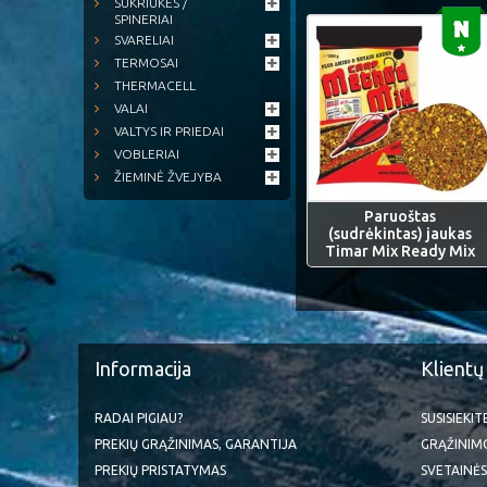
SUKRIUKĖS /
SPINERIAI
SVARELIAI
TERMOSAI
THERMACELL
VALAI
VALTYS IR PRIEDAI
VOBLERIAI
ŽIEMINĖ ŽVEJYBA
Paruoštas
(sudrėkintas) jaukas
Timar Mix Ready Mix
Informacija
Klientų
RADAI PIGIAU?
SUSISIEKI
PREKIŲ GRĄŽINIMAS, GARANTIJA
GRĄŽINIM
PREKIŲ PRISTATYMAS
SVETAINĖS