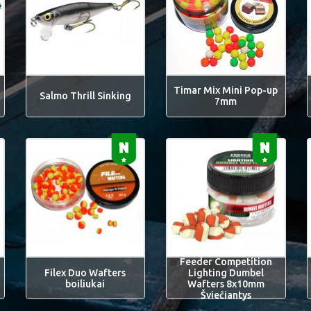
Timar Mix Mini Pop-up
Salmo Thrill Sinking
7mm
Feeder Competition
Filex Duo Wafters
Lighting Dumbel
boiliukai
Wafters 8x10mm
Šviečiantys