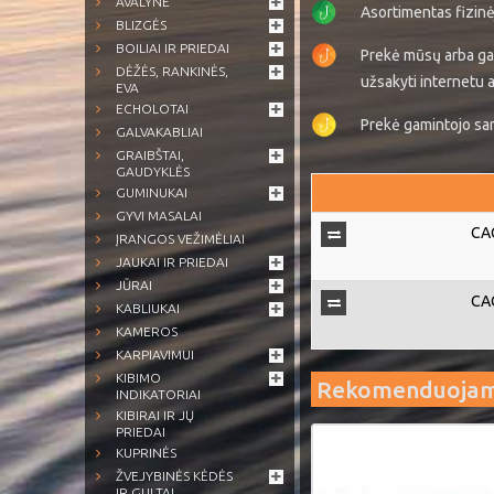
AVALYNĖ
Asortimentas fizin
BLIZGĖS
BOILIAI IR PRIEDAI
Prekė mūsų arba ga
DĖŽĖS, RANKINĖS,
užsakyti internetu a
EVA
ECHOLOTAI
Prekė gamintojo sand
GALVAKABLIAI
GRAIBŠTAI,
GAUDYKLĖS
GUMINUKAI
GYVI MASALAI
CAC
ĮRANGOS VEŽIMĖLIAI
JAUKAI IR PRIEDAI
JŪRAI
CAC
KABLIUKAI
KAMEROS
KARPIAVIMUI
KIBIMO
Rekomenduoja
INDIKATORIAI
KIBIRAI IR JŲ
PRIEDAI
KUPRINĖS
ŽVEJYBINĖS KĖDĖS
IR GULTAI