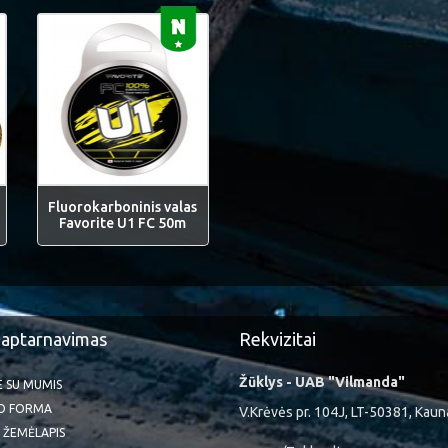
Fluorokarboninis valas
Favorite U1 FC 50m
 aptarnavimas
Rekvizitai
Žūklys - UAB "Vilmanda"
TE SU MUMIS
O FORMA
V.Krėvės pr. 104J, LT-50381, Kaun
 ŽEMĖLAPIS