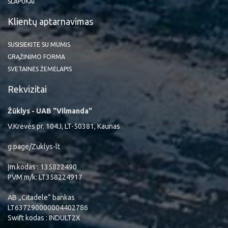
SLAPUKAI
Klientų aptarnavimas
SUSISIEKITE SU MUMIS
GRĄŽINIMO FORMA
SVETAINĖS ŽEMĖLAPIS
Rekvizitai
Žūklys - UAB "Vilmanda"
V.Krėvės pr. 104J, LT-50381, Kaunas
g.page/Zuklys-lt
Įm.kodas : 135822490
PVM m/k: LT358224917
AB „Citadele“ bankas
LT637290000004402786
Swift kodas : INDULT2X