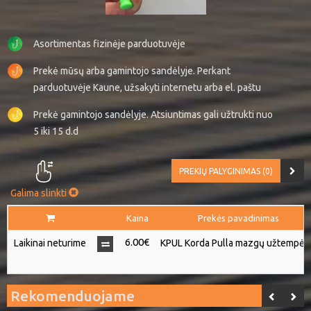
Asortimentas fizinėje parduotuvėje
Prekė mūsų arba gamintojo sandėlyje. Perkant
parduotuvėje Kaune, užsakyti internetu arba el. paštu
Prekė gamintojo sandėlyje. Atsiuntimas gali užtrukti nuo
5 iki 15 d.d
PREKIŲ PALYGINIMAS (0)
Galima slinkti
Kaina
Prekės pavadinimas
6.00€
Laikinai neturime
KPUL Korda Pulla mazgų užtempėj
Rekomenduojame