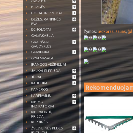
AVALYNĖ
BLIZGĖS
BOILIAI IR PRIEDAI
DĖŽĖS, RANKINĖS,
EVA
ECHOLOTAI
Žymos:
ledkoras
,
žalias
,
(pl
GALVAKABLIAI
�
�
GRAIBŠTAI,
GAUDYKLĖS
�
�
GUMINUKAI
GYVI MASALAI
ĮRANGOS VEŽIMĖLIAI
JAUKAI IR PRIEDAI
JŪRAI
KABLIUKAI
Rekomenduoja
KAMEROS
KARPIAVIMUI
KIBIMO
INDIKATORIAI
KIBIRAI IR JŲ
PRIEDAI
KUPRINĖS
ŽVEJYBINĖS KĖDĖS
IR GULTAI