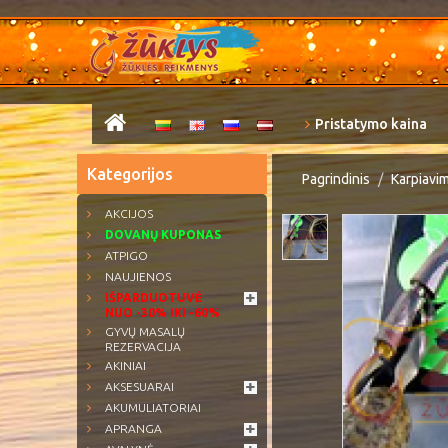
Pristatymo kaina
Kategorijos
Pagrindinis
Karpiavi
AKCIJOS
DOVANŲ KUPONAS
ATPIGO
NAUJIENOS
IŠPARDUOTUVĖ
NUO -30% IKI -60%
GYVŲ MASALŲ
REZERVACIJA
AKINIAI
AKSESUARAI
AKUMULIATORIAI
APRANGA