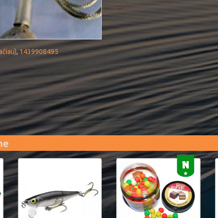
ačiau)
,
1439908495
me