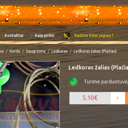
Kontaktai
Kaip pirkti
Radote kitur pigiau ?
mui
Korda
Saugi zona
Ledkoras
Ledkoras žalias (Plačiau)
Ledkoras žalias (Plači
Turime parduotuvė
5.10€