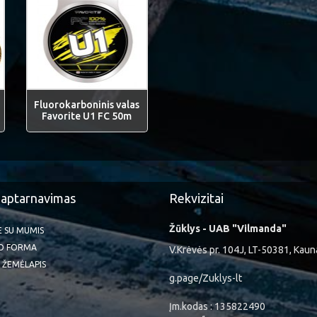
Fluorokarboninis valas
Favorite U1 FC 50m
 aptarnavimas
Rekvizitai
Žūklys - UAB "Vilmanda"
TE SU MUMIS
O FORMA
V.Krėvės pr. 104J, LT-50381, Kaun
 ŽEMĖLAPIS
g.page/Zuklys-lt
Įm.kodas : 135822490