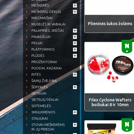
MEŠKERĖS
MEŠKERIŲ DĖKLAI
MIEGMAIŠIAI
Plieninės šukos žolėms
MUSELĖS IR VABALAI
PALAPINĖS, SKĖČIAI
PAVADĖLIAI
PEILIAI
PLATFORMOS
PLŪDĖS
PROŽEKTORIAI
PUODAI, KAZANAI
RITĖS
ŠAMŲ ŽVEJYBA
ŠĖRYKLĖS
SIETELIAI
Filex Cyclone Wafters
SIETELIŲ DĖKLAI
boiliukai 8 ir 10mm
SISTEMĖLĖS
SMULKMENOS
STALIUKAI
STOVAI MEŠKERĖMS
IR JŲ PRIEDAI