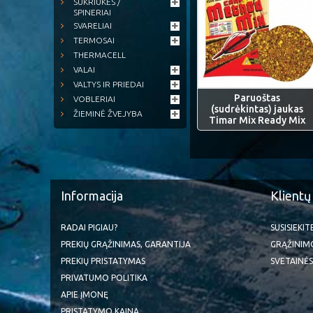
SUKRIUKĖS /
SPINERIAI
SVARELIAI
TERMOSAI
THERMACELL
VALAI
VALTYS IR PRIEDAI
Paruoštas
VOBLERIAI
(sudrėkintas) jaukas
ŽIEMINĖ ŽVEJYBA
Timar Mix Ready Mix
Informacija
Klientų
RADAI PIGIAU?
SUSISIEKI
PREKIŲ GRĄŽINIMAS, GARANTIJA
GRĄŽINIM
PREKIŲ PRISTATYMAS
SVETAINĖS
PRIVATUMO POLITIKA
APIE ĮMONĘ
PRISTATYMO KAINA