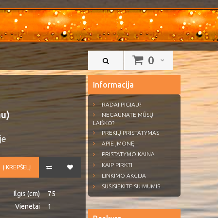
0
Informacija
RADAI PIGIAU?
au)
NEGAUNATE MŪSŲ
LAIŠKO?
PREKIŲ PRISTATYMAS
je
APIE ĮMONĘ
PRISTATYMO KAINA
KAIP PIRKTI
Į KREPŠELĮ
LINKIMO AKCIJA
SUSISIEKITE SU MUMIS
Ilgis (cm)
75
Vienetai
1