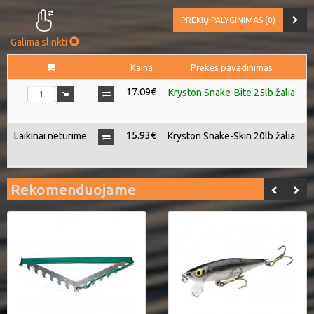
PREKIŲ PALYGINIMAS (0)
Galima slinkti
Kaina
Prekės pavadinimas
Il
17.09€
Kryston Snake-Bite 25lb žalia
15.93€
Laikinai neturime
Kryston Snake-Skin 20lb žalia
Rekomenduojame