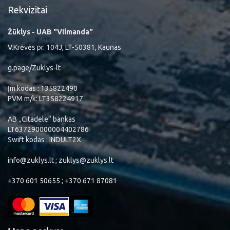
Rekvizitai
Žūklys - UAB "Vilmanda"
V.Krėvės pr. 104J, LT-50381, Kaunas
g.page/Zuklys-lt
Įm.kodas : 135822490
PVM m/k: LT358224917
AB „Citadele“ bankas
LT637290000004402786
Swift kodas : INDULT2X
info@zuklys.lt ; zuklys@zuklys.lt
+370 601 50655 ; +370 671 87081