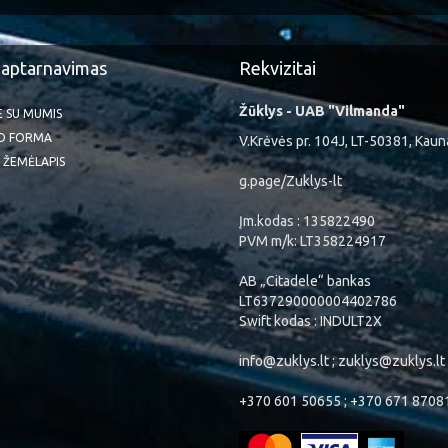
 aptarnavimas
Rekvizitai
Žūklys - UAB "Vilmanda"
TE SU MUMIS
O FORMA
V.Krėvės pr. 104J, LT-50381, Kaun
 ŽEMĖLAPIS
g.page/Zuklys-lt
Įm.kodas : 135822490
PVM m/k: LT358224917
AB „Citadele“ bankas
LT637290000004402786
Swift kodas : INDULT2X
info@zuklys.lt ; zuklys@zuklys.lt
+370 601 50655 ; +370 671 8708