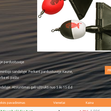
ėje parduotuvėje
PR
mintojo sandėlyje. Perkant parduotuvėje Kaune,
rba el. paštu
ėlyje. Atsiuntimas gali užtrukti nuo 5 iki 15 d.d
ekės pavadinimas
Vienetai
Kaina