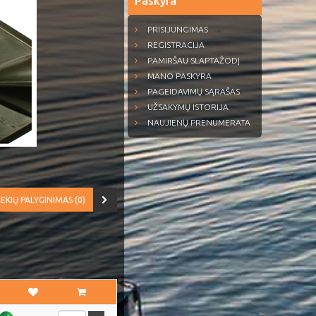
Paskyra
PRISIJUNGIMAS
REGISTRACIJA
PAMIRŠAU SLAPTAŽODĮ
MANO PASKYRA
PAGEIDAVIMŲ SĄRAŠAS
UŽSAKYMŲ ISTORIJA
NAUJIENŲ PRENUMERATA
EKIŲ PALYGINIMAS (0)