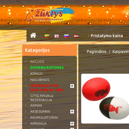
Pristatymo kaina
Kategorijos
Pagrindinis
Karpiavi
AKCIJOS
DOVANŲ KUPONAS
ATPIGO
NAUJIENOS
IŠPARDUOTUVĖ
NUO -30% IKI -60%
GYVŲ MASALŲ
REZERVACIJA
AKINIAI
AKSESUARAI
AKUMULIATORIAI
APRANGA