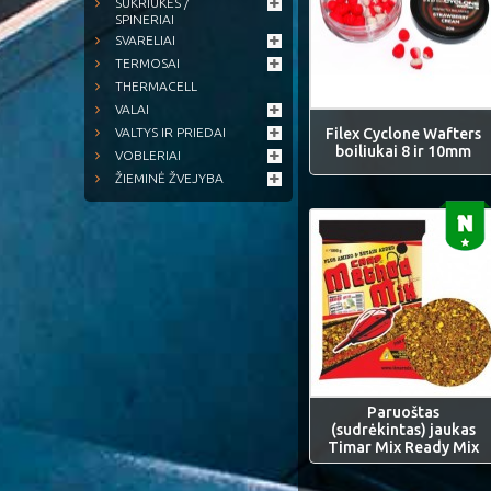
SUKRIUKĖS /
SPINERIAI
SVARELIAI
TERMOSAI
THERMACELL
VALAI
Filex Cyclone Wafters
VALTYS IR PRIEDAI
boiliukai 8 ir 10mm
VOBLERIAI
ŽIEMINĖ ŽVEJYBA
Paruoštas
(sudrėkintas) jaukas
Timar Mix Ready Mix