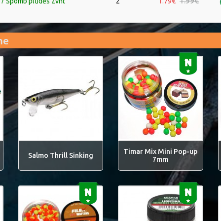
1.99€
1.79€
 Spomb plūdės 2vnt
2
me
Timar Mix Mini Pop-up
Salmo Thrill Sinking
7mm