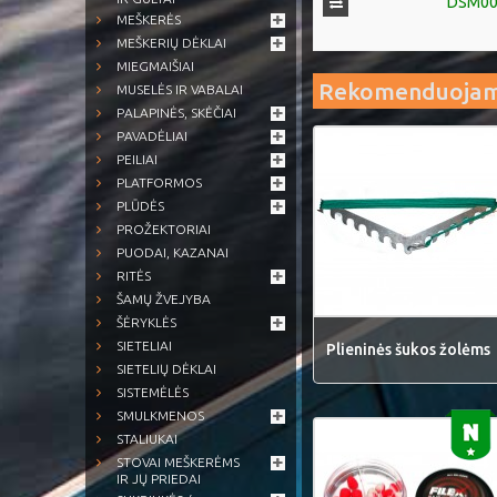
DSM007
MEŠKERĖS
MEŠKERIŲ DĖKLAI
MIEGMAIŠIAI
Rekomenduoja
MUSELĖS IR VABALAI
PALAPINĖS, SKĖČIAI
PAVADĖLIAI
PEILIAI
PLATFORMOS
PLŪDĖS
PROŽEKTORIAI
PUODAI, KAZANAI
RITĖS
ŠAMŲ ŽVEJYBA
ŠĖRYKLĖS
SIETELIAI
Plieninės šukos žolėms
SIETELIŲ DĖKLAI
SISTEMĖLĖS
SMULKMENOS
STALIUKAI
STOVAI MEŠKERĖMS
IR JŲ PRIEDAI