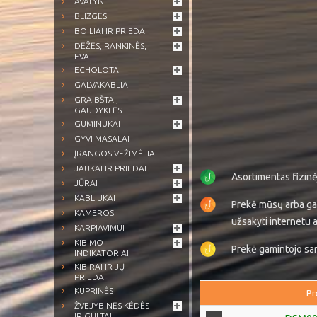
AVALYNĖ
BLIZGĖS
BOILIAI IR PRIEDAI
DĖŽĖS, RANKINĖS,
EVA
ECHOLOTAI
GALVAKABLIAI
GRAIBŠTAI,
GAUDYKLĖS
GUMINUKAI
GYVI MASALAI
ĮRANGOS VEŽIMĖLIAI
JAUKAI IR PRIEDAI
Asortimentas fizin
JŪRAI
KABLIUKAI
Prekė mūsų arba ga
KAMEROS
užsakyti internetu a
KARPIAVIMUI
KIBIMO
Prekė gamintojo sand
INDIKATORIAI
KIBIRAI IR JŲ
PRIEDAI
KUPRINĖS
Pr
ŽVEJYBINĖS KĖDĖS
IR GULTAI