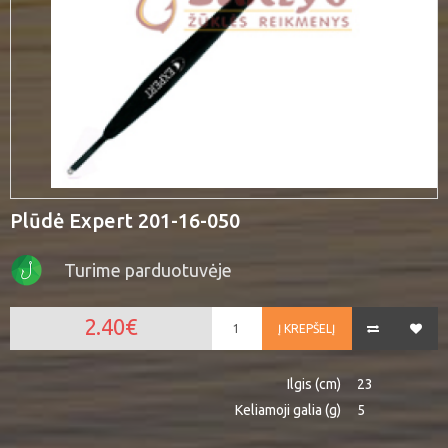
Plūdė Expert 201-16-050
Turime parduotuvėje
2.40€
Į KREPŠELĮ
Ilgis (cm)
23
Keliamoji galia (g)
5