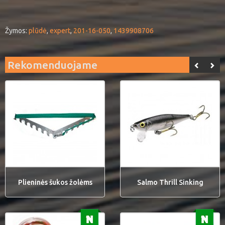
Žymos:
plūdė
,
expert
,
201-16-050
,
1439908706
Rekomenduojame
Plieninės šukos žolėms
Salmo Thrill Sinking