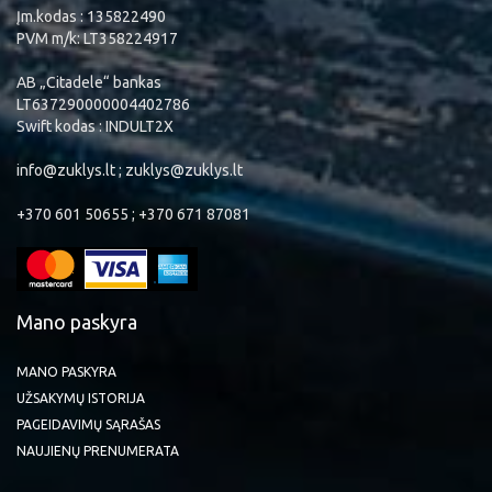
Įm.kodas : 135822490
PVM m/k: LT358224917
AB „Citadele“ bankas
LT637290000004402786
Swift kodas : INDULT2X
info@zuklys.lt ; zuklys@zuklys.lt
+370 601 50655 ; +370 671 87081
Mano paskyra
MANO PASKYRA
UŽSAKYMŲ ISTORIJA
PAGEIDAVIMŲ SĄRAŠAS
NAUJIENŲ PRENUMERATA