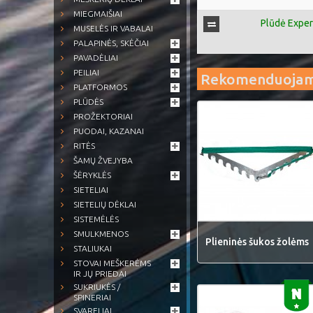
MIEGMAIŠIAI
Plūdė Expe
MUSELĖS IR VABALAI
PALAPINĖS, SKĖČIAI
PAVADĖLIAI
PEILIAI
Rekomenduoja
PLATFORMOS
PLŪDĖS
PROŽEKTORIAI
PUODAI, KAZANAI
RITĖS
ŠAMŲ ŽVEJYBA
ŠĖRYKLĖS
SIETELIAI
SIETELIŲ DĖKLAI
SISTEMĖLĖS
SMULKMENOS
Plieninės šukos žolėms
STALIUKAI
STOVAI MEŠKERĖMS
IR JŲ PRIEDAI
SUKRIUKĖS /
SPINERIAI
SVARELIAI