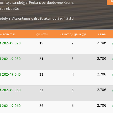
PR
mintojo sandėlyje. Perkant parduotuvėje Kaune,
rba el. paštu
ėlyje. Atsiuntimas gali užtrukti nuo 5 iki 15 d.d
avadinimas
Ilgis (cm)
Keliamoji galia (g)
Kaina
2.70€
rt 202-49-020
19
2
2.70€
rt 202-49-030
21
3
2.70€
rt 202-49-040
22
4
2.70€
rt 202-49-050
23
5
2.70€
rt 202-49-060
26
6