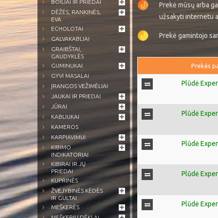
BOILIAI IR PRIEDAI
Prekė mūsų arba ga
DĖŽĖS, RANKINĖS,
užsakyti internetu a
EVA
ECHOLOTAI
Prekė gamintojo sand
GALVAKABLIAI
GRAIBŠTAI,
GAUDYKLĖS
GUMINUKAI
Prekės p
GYVI MASALAI
Plūdė Expe
ĮRANGOS VEŽIMĖLIAI
JAUKAI IR PRIEDAI
JŪRAI
Plūdė Expe
KABLIUKAI
KAMEROS
KARPIAVIMUI
Plūdė Expe
KIBIMO
INDIKATORIAI
KIBIRAI IR JŲ
PRIEDAI
Plūdė Expe
KUPRINĖS
ŽVEJYBINĖS KĖDĖS
IR GULTAI
Plūdė Expe
MEŠKERĖS
MEŠKERIŲ DĖKLAI