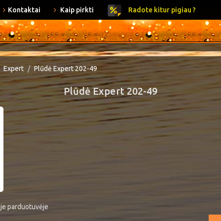
Kontaktai
Kaip pirkti
Radote kitur pigiau ?
Expert
Plūdė Expert 202-49
Plūdė Expert 202-49
ėje parduotuvėje