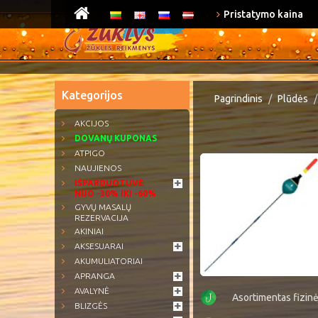
Pristatymo kaina
Kategorijos
Pagrindinis
Plūdės
AKCIJOS
DOVANŲ KUPONAS
ATPIGO
NAUJIENOS
IŠPARDUOTUVĖ
NUO -30% IKI -60%
GYVŲ MASALŲ
REZERVACIJA
AKINIAI
AKSESUARAI
AKUMULIATORIAI
APRANGA
AVALYNĖ
Asortimentas fizin
BLIZGĖS