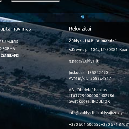
 aptarnavimas
Rekvizitai
Žūklys - UAB "Vilmanda"
TE SU MUMIS
O FORMA
V.Krėvės pr. 104J, LT-50381, Kaun
 ŽEMĖLAPIS
g.page/Zuklys-lt
Įm.kodas : 135822490
PVM m/k: LT358224917
AB „Citadele“ bankas
LT637290000004402786
Swift kodas : INDULT2X
info@zuklys.lt ; zuklys@zuklys.lt
+370 601 50655 ; +370 671 8708