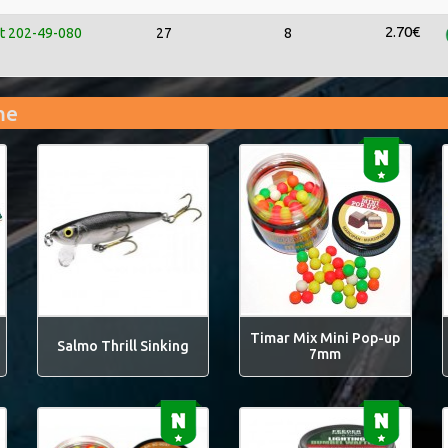
2.70€
rt 202-49-080
27
8
me
Timar Mix Mini Pop-up
Salmo Thrill Sinking
7mm