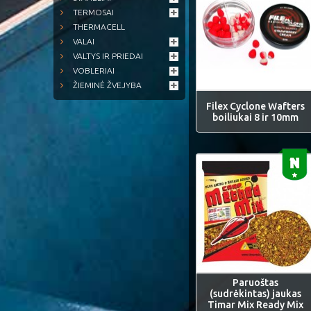
TERMOSAI
THERMACELL
VALAI
VALTYS IR PRIEDAI
VOBLERIAI
ŽIEMINĖ ŽVEJYBA
Filex Cyclone Wafters
boiliukai 8 ir 10mm
Paruoštas
(sudrėkintas) jaukas
Timar Mix Ready Mix