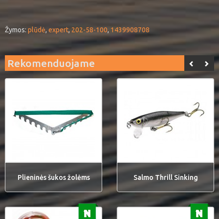
Žymos:
plūdė
,
expert
,
202-58-100
,
1439908708
Rekomenduojame
Plieninės šukos žolėms
Salmo Thrill Sinking