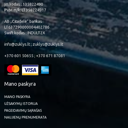
Įm.kodas : 135822490
PVM m/k: LT358224917
AB „Citadele“ bankas
LT637290000004402786
Swift kodas : INDULT2X
info@zuklys.lt ; zuklys@zuklys.lt
+370 601 50655 ; +370 671 87081
Mano paskyra
MANO PASKYRA
UŽSAKYMŲ ISTORIJA
PAGEIDAVIMŲ SĄRAŠAS
NAUJIENŲ PRENUMERATA