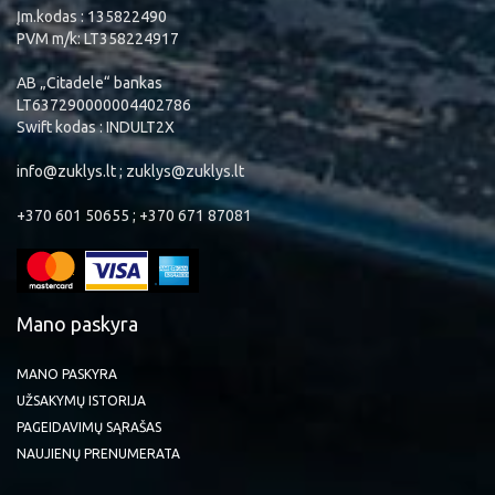
Įm.kodas : 135822490
PVM m/k: LT358224917
AB „Citadele“ bankas
LT637290000004402786
Swift kodas : INDULT2X
info@zuklys.lt ; zuklys@zuklys.lt
+370 601 50655 ; +370 671 87081
Mano paskyra
MANO PASKYRA
UŽSAKYMŲ ISTORIJA
PAGEIDAVIMŲ SĄRAŠAS
NAUJIENŲ PRENUMERATA