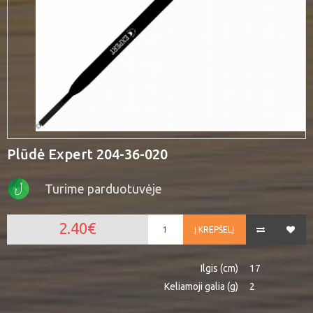
Plūdė Expert 204-36-020
Turime parduotuvėje
2.40€
Į KREPŠELĮ
Ilgis (cm)
17
Keliamoji galia (g)
2