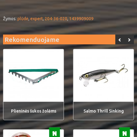
Žymos:
plūdė
,
expert
,
204-36-020
,
1439909009
Rekomenduojame
Plieninės šukos žolėms
Salmo Thrill Sinking