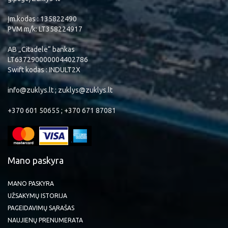
Įm.kodas : 135822490
PVM m/k: LT358224917
AB „Citadele“ bankas
LT637290000004402786
Swift kodas : INDULT2X
info@zuklys.lt ; zuklys@zuklys.lt
+370 601 50655 ; +370 671 87081
Mano paskyra
MANO PASKYRA
UŽSAKYMŲ ISTORIJA
PAGEIDAVIMŲ SĄRAŠAS
NAUJIENŲ PRENUMERATA