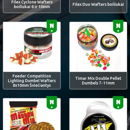
Filex Cyclone Wafters
Filex Duo Wafters boiliukai
boiliukai 8 ir 10mm
Feeder Competition
Timar Mix Double Pellet
Lighting Dumbel Wafters
Dumbels 7-11mm
8x10mm Šviečiantys