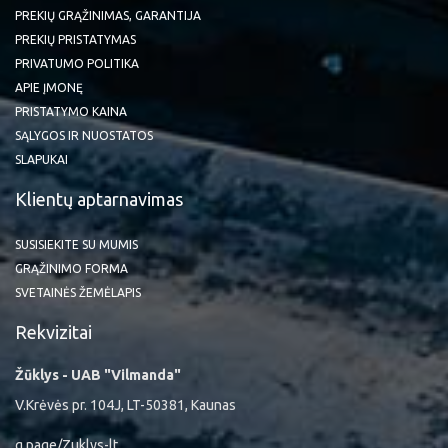
PREKIŲ GRĄŽINIMAS, GARANTIJA
PREKIŲ PRISTATYMAS
PRIVATUMO POLITIKA
APIE ĮMONĘ
PRISTATYMO KAINA
SĄLYGOS IR NUOSTATOS
SLAPUKAI
Klientų aptarnavimas
SUSISIEKITE SU MUMIS
GRĄŽINIMO FORMA
SVETAINĖS ŽEMĖLAPIS
Rekvizitai
Žūklys - UAB "Vilmanda"
V.Krėvės pr. 104J, LT-50381, Kaunas
g.page/Zuklys-lt