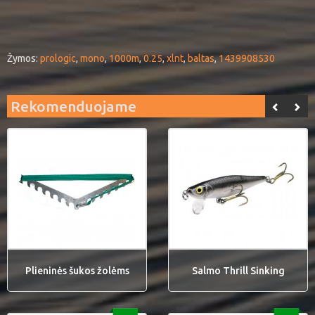
Žymos:
prologic
,
mono
,
1000m
,
0.25
,
xlnt
,
baltas
,
1439908530
Rekomenduojame
Plieninės šukos žolėms
Salmo Thrill Sinking