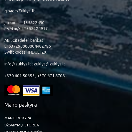
g.page/Zuklys-lt
Įm.kodas : 135822490
PVM m/k: LT358224917
AB „Citadele“ bankas
LT637290000004402786
Swift kodas : INDULT2X
info@zuklys.lt ; zuklys@zuklys.lt
+370 601 50655 ; +370 671 87081
Mano paskyra
MANO PASKYRA
UŽSAKYMŲ ISTORIJA