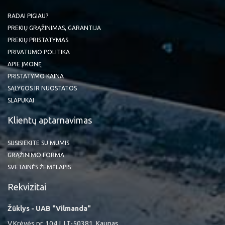
RADAI PIGIAU?
PREKIŲ GRĄŽINIMAS, GARANTIJA
PREKIŲ PRISTATYMAS
PRIVATUMO POLITIKA
APIE ĮMONĘ
PRISTATYMO KAINA
SĄLYGOS IR NUOSTATOS
SLAPUKAI
Klientų aptarnavimas
SUSISIEKITE SU MUMIS
GRĄŽINIMO FORMA
SVETAINĖS ŽEMĖLAPIS
Rekvizitai
Žūklys - UAB "Vilmanda"
V.Krėvės pr. 104J, LT-50381, Kaunas