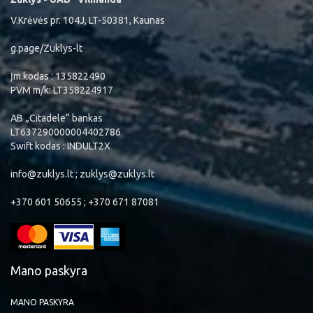
V.Krėvės pr. 104J, LT-50381, Kaunas
g.page/Zuklys-lt
Įm.kodas : 135822490
PVM m/k: LT358224917
AB „Citadele“ bankas
LT637290000004402786
Swift kodas : INDULT2X
info@zuklys.lt ; zuklys@zuklys.lt
+370 601 50655 ; +370 671 87081
Mano paskyra
MANO PASKYRA