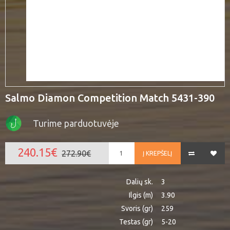
Salmo Diamon Competition Match 5431-390
Turime parduotuvėje
240.15€
272.90€
Į KREPŠELĮ
Dalių sk.
3
Ilgis (m)
3.90
Svoris (gr)
259
Testas (gr)
5-20