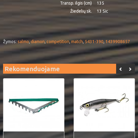
Transp. ilgis (cm)
135
Žiedelių sk.
13 Sic
Žymos:
salmo
,
diamon
,
competition
,
match
,
5431-390
,
1439908657
Rekomenduojame