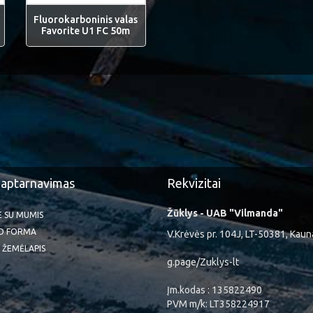
Fluorokarboninis valas
Favorite U1 FC 50m
 aptarnavimas
Rekvizitai
Žūklys - UAB "Vilmanda"
TE SU MUMIS
O FORMA
V.Krėvės pr. 104J, LT-50381, Kaun
 ŽEMĖLAPIS
g.page/Zuklys-lt
Įm.kodas : 135822490
PVM m/k: LT358224917