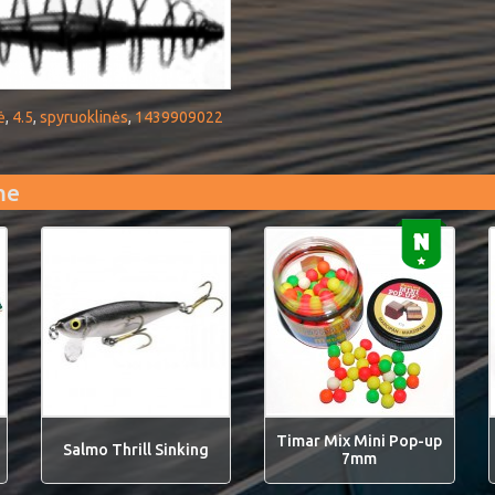
ė
,
4.5
,
spyruoklinės
,
1439909022
me
Timar Mix Mini Pop-up
Salmo Thrill Sinking
7mm