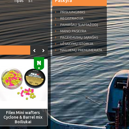
Paskyra
Tipas
S1
PRISIJUNGIMAS
REGISTRACIJA
PAMIRŠAU SLAPTAŽODĮ
MANO PASKYRA
PAGEIDAVIMŲ SĄRAŠAS
UŽSAKYMŲ ISTORIJA
NAUJIENŲ PRENUMERATA
Filex Mini wafters
Cyclone & Barrel mix
Boiliukai