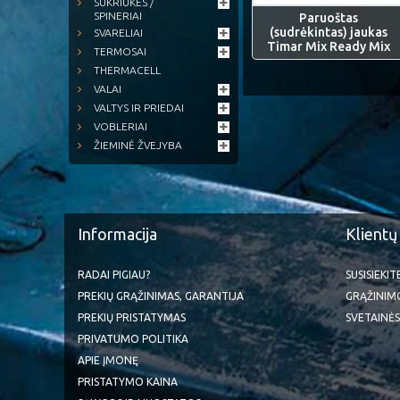
SUKRIUKĖS /
SPINERIAI
Paruoštas
(sudrėkintas) jaukas
SVARELIAI
Timar Mix Ready Mix
TERMOSAI
THERMACELL
VALAI
VALTYS IR PRIEDAI
VOBLERIAI
ŽIEMINĖ ŽVEJYBA
Informacija
Klientų
RADAI PIGIAU?
SUSISIEKI
PREKIŲ GRĄŽINIMAS, GARANTIJA
GRĄŽINIM
PREKIŲ PRISTATYMAS
SVETAINĖS
PRIVATUMO POLITIKA
APIE ĮMONĘ
PRISTATYMO KAINA