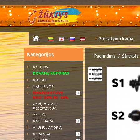
Pristatymo kaina
Kategorijos
Pagrindinis
Šėryklės
AKCIJOS
DOVANŲ KUPONAS
ATPIGO
NAUJIENOS
IŠPARDUOTUVĖ
NUO -30% IKI -60%
GYVŲ MASALŲ
REZERVACIJA
AKINIAI
AKSESUARAI
AKUMULIATORIAI
APRANGA