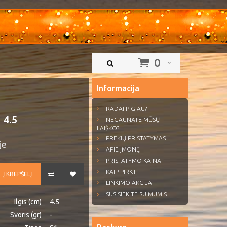
0
Informacija
RADAI PIGIAU?
 4.5
NEGAUNATE MŪSŲ
LAIŠKO?
PREKIŲ PRISTATYMAS
je
APIE ĮMONĘ
PRISTATYMO KAINA
KAIP PIRKTI
Į KREPŠELĮ
LINKIMO AKCIJA
SUSISIEKITE SU MUMIS
Ilgis (cm)
4.5
Svoris (gr)
-