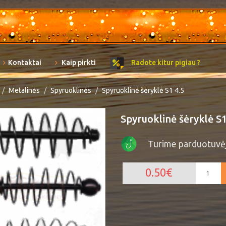
Kontaktai
Kaip pirkti
Radote kitur pigiau ?
Metalinės
Spyruoklinės
Spyruoklinė šėryklė S1 4.5
Spyruoklinė šėryklė S1
Turime parduotuvė
0.50€