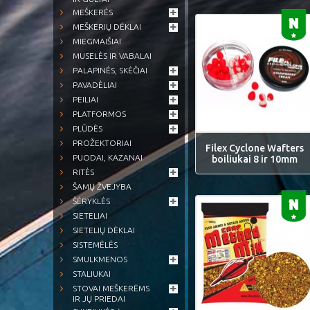
MEŠKERĖS
MEŠKERIŲ DĖKLAI
MIEGMAIŠIAI
MUSELĖS IR VABALAI
PALAPINĖS, SKĖČIAI
PAVADĖLIAI
PEILIAI
PLATFORMOS
PLŪDĖS
PROŽEKTORIAI
Filex Cyclone Wafters
PUODAI, KAZANAI
boiliukai 8 ir 10mm
RITĖS
ŠAMŲ ŽVEJYBA
ŠĖRYKLĖS
SIETELIAI
SIETELIŲ DĖKLAI
SISTEMĖLĖS
SMULKMENOS
STALIUKAI
STOVAI MEŠKERĖMS
IR JŲ PRIEDAI