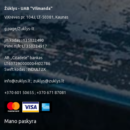
Žūklys - UAB "Vilmanda"
V.Krėvės pr. 104J, LT-50381, Kaunas
g.page/Zuklys-lt
Įm.kodas : 135822490
PVM m/k: LT358224917
AB „Citadele“ bankas
LT637290000004402786
Swift kodas : INDULT2X
info@zuklys.lt ; zuklys@zuklys.lt
+370 601 50655 ; +370 671 87081
Mano paskyra