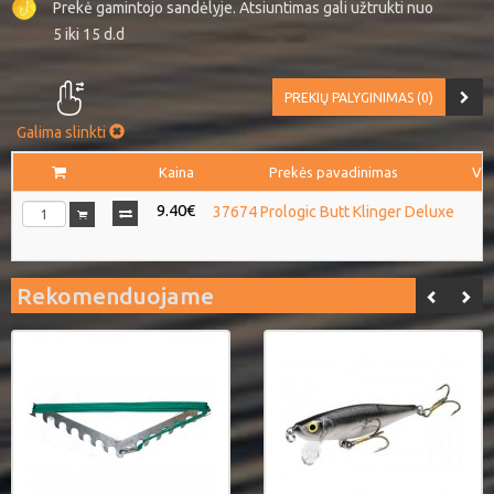
Prekė gamintojo sandėlyje. Atsiuntimas gali užtrukti nuo
5 iki 15 d.d
PREKIŲ PALYGINIMAS (0)
Galima slinkti
Kaina
Prekės pavadinimas
Vie
9.40€
37674 Prologic Butt Klinger Deluxe
Rekomenduojame