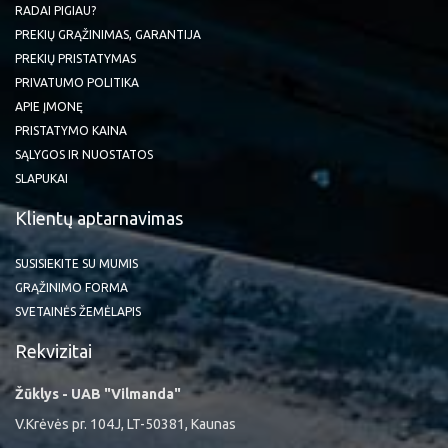
RADAI PIGIAU?
PREKIŲ GRĄŽINIMAS, GARANTIJA
PREKIŲ PRISTATYMAS
PRIVATUMO POLITIKA
APIE ĮMONĘ
PRISTATYMO KAINA
SĄLYGOS IR NUOSTATOS
SLAPUKAI
Klientų aptarnavimas
SUSISIEKITE SU MUMIS
GRĄŽINIMO FORMA
SVETAINĖS ŽEMĖLAPIS
Rekvizitai
Žūklys - UAB "Vilmanda"
V.Krėvės pr. 104J, LT-50381, Kaunas