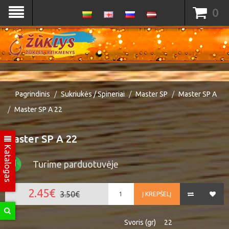
0
Pagrindinis
Sukriukės / Spineriai
Master SP
Master SP A
Master SP A 22
Master SP A 22
Katalogas
Turime parduotuvėje
2.45€
3.50€
Į KREPŠELĮ
Svoris (gr)
22