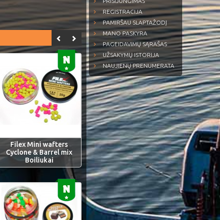
PRISIJUNGIMAS
REGISTRACIJA
PAMIRŠAU SLAPTAŽODĮ
MANO PASKYRA
PAGEIDAVIMŲ SĄRAŠAS
UŽSAKYMŲ ISTORIJA
NAUJIENŲ PRENUMERATA
Filex Mini wafters
Cyclone & Barrel mix
Boiliukai