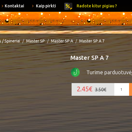
Kontaktai
Kaip pirkti
Radote kitur pigiau ?
 / Spineriai
Master SP
Master SP A
Master SP A 7
Master SP A 7
Turime parduotuvė
2.45€
3.50€