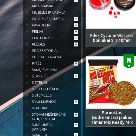
MIEGMAIŠIAI
MUSELĖS IR VABALAI
PALAPINĖS, SKĖČIAI
PAVADĖLIAI
PEILIAI
Filex Cyclone Wafters
PLATFORMOS
boiliukai 8 ir 10mm
PLŪDĖS
PROŽEKTORIAI
PUODAI, KAZANAI
RITĖS
ŠAMŲ ŽVEJYBA
ŠĖRYKLĖS
SIETELIAI
SIETELIŲ DĖKLAI
SISTEMĖLĖS
SMULKMENOS
STALIUKAI
Paruoštas
STOVAI MEŠKERĖMS
(sudrėkintas) jaukas
IR JŲ PRIEDAI
Timar Mix Ready Mix
SUKRIUKĖS /
SPINERIAI
SVARELIAI