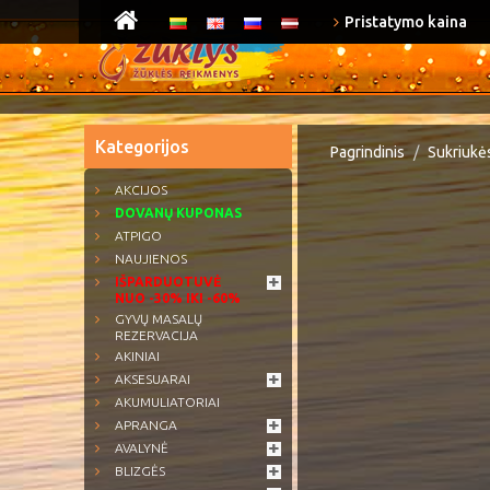
Pristatymo kaina
Kategorijos
Pagrindinis
Sukriukės
AKCIJOS
DOVANŲ KUPONAS
ATPIGO
NAUJIENOS
IŠPARDUOTUVĖ
NUO -30% IKI -60%
GYVŲ MASALŲ
REZERVACIJA
AKINIAI
AKSESUARAI
AKUMULIATORIAI
APRANGA
AVALYNĖ
BLIZGĖS