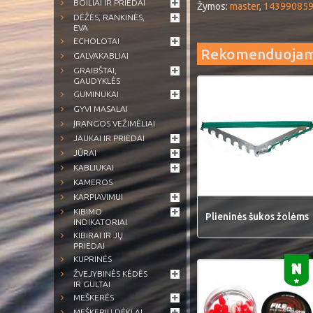
BOILIAI IR PRIEDAI
Žymos:
master
,
14399085
DĖŽĖS, RANKINĖS,
EVA
ECHOLOTAI
Rekomenduoja
GALVAKABLIAI
GRAIBŠTAI,
GAUDYKLĖS
GUMINUKAI
GYVI MASALAI
ĮRANGOS VEŽIMĖLIAI
JAUKAI IR PRIEDAI
JŪRAI
KABLIUKAI
KAMEROS
KARPIAVIMUI
KIBIMO
Plieninės šukos žolėms
INDIKATORIAI
KIBIRAI IR JŲ
PRIEDAI
KUPRINĖS
ŽVEJYBINĖS KĖDĖS
IR GULTAI
MEŠKERĖS
MEŠKERIŲ DĖKLAI