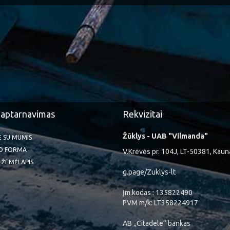
 aptarnavimas
Rekvizitai
Žūklys - UAB "Vilmanda"
TE SU MUMIS
O FORMA
V.Krėvės pr. 104J, LT-50381, Kaun
 ŽEMĖLAPIS
g.page/Zuklys-lt
Įm.kodas : 135822490
PVM m/k: LT358224917
AB „Citadele“ bankas