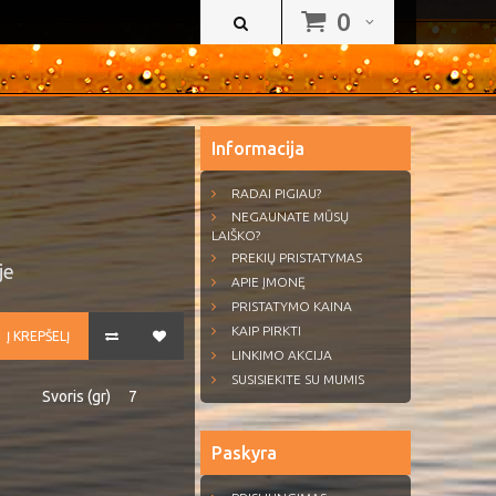
0
Informacija
RADAI PIGIAU?
NEGAUNATE MŪSŲ
LAIŠKO?
PREKIŲ PRISTATYMAS
je
APIE ĮMONĘ
PRISTATYMO KAINA
KAIP PIRKTI
Į KREPŠELĮ
LINKIMO AKCIJA
SUSISIEKITE SU MUMIS
Svoris (gr)
7
Paskyra