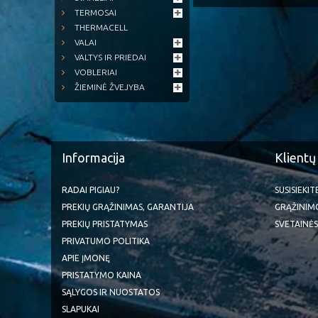
TERMOSAI
THERMACELL
VALAI
VALTYS IR PRIEDAI
VOBLERIAI
ŽIEMINĖ ŽVEJYBA
Informacija
Klientų
RADAI PIGIAU?
SUSISIEKI
PREKIŲ GRĄŽINIMAS, GARANTIJA
GRĄŽINIM
PREKIŲ PRISTATYMAS
SVETAINĖS
PRIVATUMO POLITIKA
APIE ĮMONĘ
PRISTATYMO KAINA
SĄLYGOS IR NUOSTATOS
SLAPUKAI