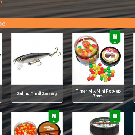
93
me
Timar Mix Mini Pop-up
Salmo Thrill Sinking
7mm