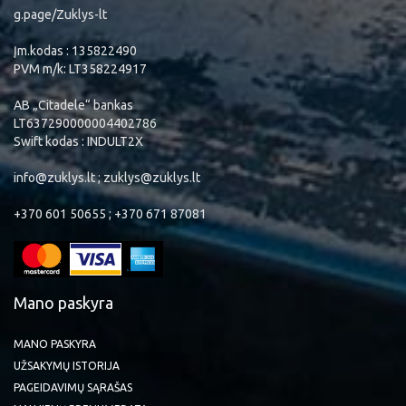
g.page/Zuklys-lt
Įm.kodas : 135822490
PVM m/k: LT358224917
AB „Citadele“ bankas
LT637290000004402786
Swift kodas : INDULT2X
info@zuklys.lt ; zuklys@zuklys.lt
+370 601 50655 ; +370 671 87081
Mano paskyra
MANO PASKYRA
UŽSAKYMŲ ISTORIJA
PAGEIDAVIMŲ SĄRAŠAS