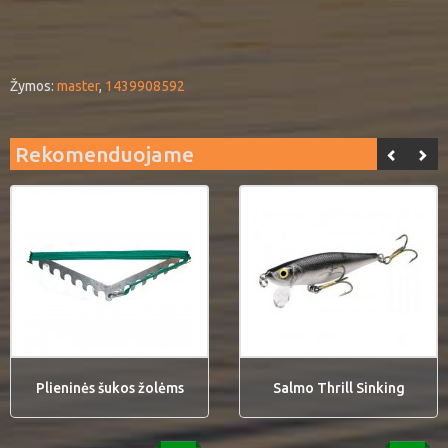
Žymos:
master
,
1439908592
Rekomenduojame
Plieninės šukos žolėms
Salmo Thrill Sinking