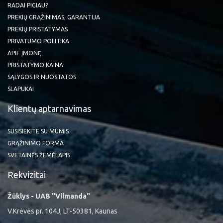
RADAI PIGIAU?
PREKIŲ GRĄŽINIMAS, GARANTIJA
PREKIŲ PRISTATYMAS
PRIVATUMO POLITIKA
APIE ĮMONĘ
PRISTATYMO KAINA
SĄLYGOS IR NUOSTATOS
SLAPUKAI
Klientų aptarnavimas
SUSISIEKITE SU MUMIS
GRĄŽINIMO FORMA
SVETAINĖS ŽEMĖLAPIS
Rekvizitai
Žūklys - UAB "Vilmanda"
V.Krėvės pr. 104J, LT-50381, Kaunas