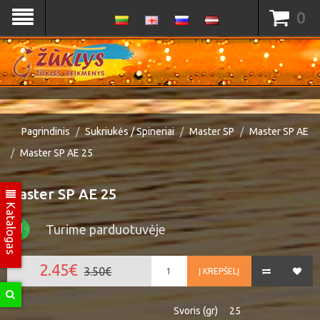
0
Pagrindinis
Sukriukės / Spineriai
Master SP
Master SP AE
Master SP AE 25
Master SP AE 25
Katalogas
Turime parduotuvėje
2.45€
3.50€
Į KREPŠELĮ
Svoris (gr)
25