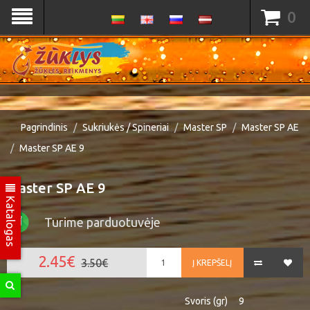
0
Pagrindinis
Sukriukės / Spineriai
Master SP
Master SP AE
Master SP AE 9
Master SP AE 9
Katalogas
Turime parduotuvėje
2.45€
3.50€
Į KREPŠELĮ
Svoris (gr)
9