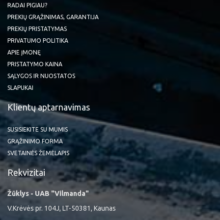
RADAI PIGIAU?
PREKIŲ GRĄŽINIMAS, GARANTIJA
PREKIŲ PRISTATYMAS
PRIVATUMO POLITIKA
APIE ĮMONĘ
PRISTATYMO KAINA
SĄLYGOS IR NUOSTATOS
SLAPUKAI
Klientų aptarnavimas
SUSISIEKITE SU MUMIS
GRĄŽINIMO FORMA
SVETAINĖS ŽEMĖLAPIS
Rekvizitai
Žūklys - UAB "Vilmanda"
V.Krėvės pr. 104J, LT-50381, Kaunas