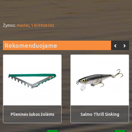
Žymos:
master
,
1439908592
Rekomenduojame
Plieninės šukos žolėms
Salmo Thrill Sinking