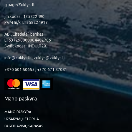
g.page/Zuklys-lt
Įm.kodas : 135822490
PVM m/k: LT358224917
AB „Citadele“ bankas
LT637290000004402786
Swift kodas : INDULT2X
info@zuklys.lt ; zuklys@zuklys.lt
+370 601 50655 ; +370 671 87081
Mano paskyra
MANO PASKYRA
UŽSAKYMŲ ISTORIJA
PAGEIDAVIMŲ SĄRAŠAS