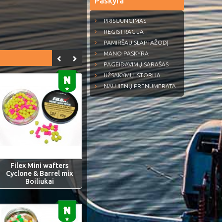
Paskyra
PRISIJUNGIMAS
REGISTRACIJA
PAMIRŠAU SLAPTAŽODĮ
MANO PASKYRA
PAGEIDAVIMŲ SĄRAŠAS
UŽSAKYMŲ ISTORIJA
NAUJIENŲ PRENUMERATA
Filex Mini wafters
Cyclone & Barrel mix
Boiliukai