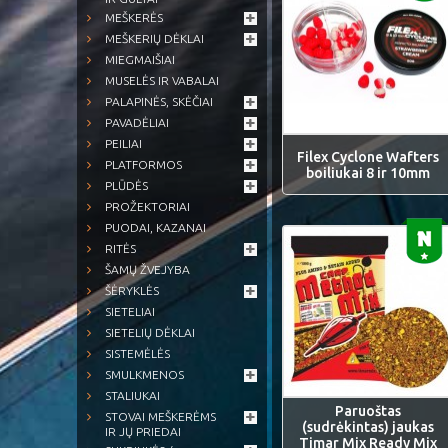
MEŠKERĖS
MEŠKERIŲ DĖKLAI
MIEGMAIŠIAI
MUSELĖS IR VABALAI
PALAPINĖS, SKĖČIAI
PAVADĖLIAI
PEILIAI
Filex Cyclone Wafters
PLATFORMOS
boiliukai 8 ir 10mm
PLŪDĖS
PROŽEKTORIAI
PUODAI, KAZANAI
RITĖS
ŠAMŲ ŽVEJYBA
ŠĖRYKLĖS
SIETELIAI
SIETELIŲ DĖKLAI
SISTEMĖLĖS
SMULKMENOS
STALIUKAI
Paruoštas
STOVAI MEŠKERĖMS
(sudrėkintas) jaukas
IR JŲ PRIEDAI
Timar Mix Ready Mix