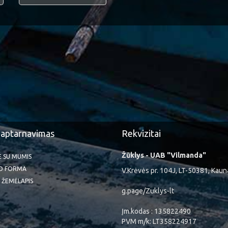
 aptarnavimas
Rekvizitai
Žūklys - UAB "Vilmanda"
TE SU MUMIS
O FORMA
V.Krėvės pr. 104J, LT-50381, Kaun
 ŽEMĖLAPIS
g.page/Zuklys-lt
Įm.kodas : 135822490
PVM m/k: LT358224917