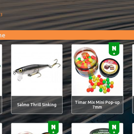
93
me
Timar Mix Mini Pop-up
Salmo Thrill Sinking
7mm