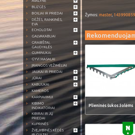
AVALYNĖ
BLIZGĖS
BOILIAI IR PRIEDAI
Žymos:
master
,
14399085
DĖŽĖS, RANKINĖS,
EVA
ECHOLOTAI
Rekomenduoja
GALVAKABLIAI
GRAIBŠTAI,
GAUDYKLĖS
GUMINUKAI
GYVI MASALAI
ĮRANGOS VEŽIMĖLIAI
JAUKAI IR PRIEDAI
JŪRAI
KABLIUKAI
KAMEROS
KARPIAVIMUI
KIBIMO
Plieninės šukos žolėms
INDIKATORIAI
KIBIRAI IR JŲ
PRIEDAI
KUPRINĖS
ŽVEJYBINĖS KĖDĖS
IR GULTAI