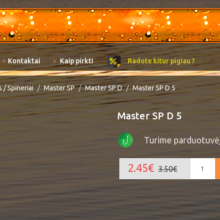
Kontaktai
Kaip pirkti
Radote kitur pigiau ?
 / Spineriai
Master SP
Master SP D
Master SP D 5
Master SP D 5
Turime parduotuvė
2.45€
3.50€