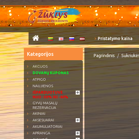
Pristatymo kaina
Kategorijos
Pagrindinis
Sukriukės
AKCIJOS
DOVANŲ KUPONAS
ATPIGO
NAUJIENOS
IŠPARDUOTUVĖ
NUO -30% IKI -60%
GYVŲ MASALŲ
REZERVACIJA
AKINIAI
AKSESUARAI
AKUMULIATORIAI
APRANGA