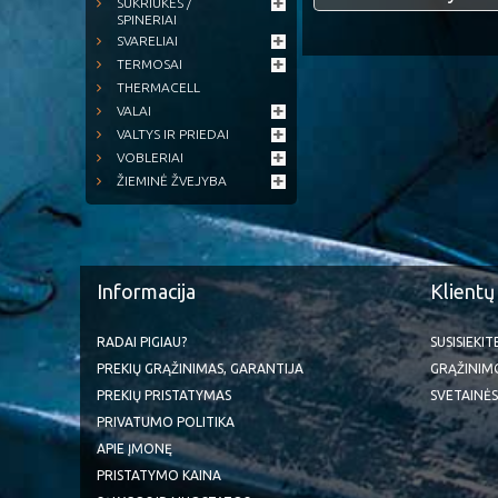
SUKRIUKĖS /
SPINERIAI
SVARELIAI
TERMOSAI
THERMACELL
VALAI
VALTYS IR PRIEDAI
VOBLERIAI
ŽIEMINĖ ŽVEJYBA
Informacija
Klientų
RADAI PIGIAU?
SUSISIEKI
PREKIŲ GRĄŽINIMAS, GARANTIJA
GRĄŽINIM
PREKIŲ PRISTATYMAS
SVETAINĖS
PRIVATUMO POLITIKA
APIE ĮMONĘ
PRISTATYMO KAINA