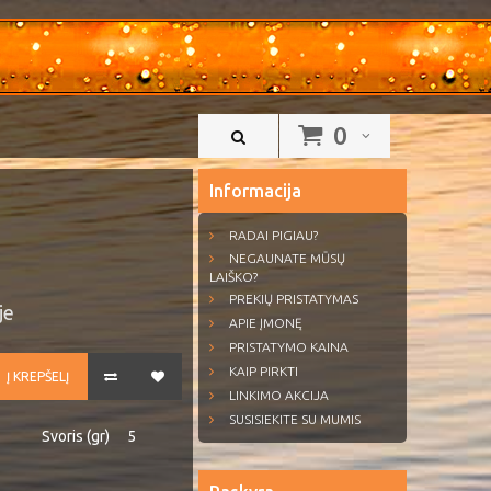
0
Informacija
RADAI PIGIAU?
NEGAUNATE MŪSŲ
LAIŠKO?
PREKIŲ PRISTATYMAS
je
APIE ĮMONĘ
PRISTATYMO KAINA
KAIP PIRKTI
Į KREPŠELĮ
LINKIMO AKCIJA
SUSISIEKITE SU MUMIS
Svoris (gr)
5