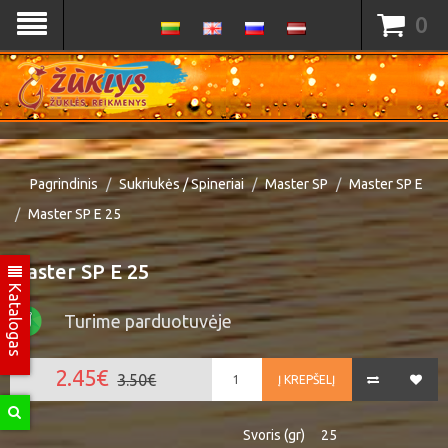
0
Pagrindinis
Sukriukės / Spineriai
Master SP
Master SP E
Master SP E 25
Master SP E 25
Katalogas
Turime parduotuvėje
2.45€
3.50€
Į KREPŠELĮ
Svoris (gr)
25