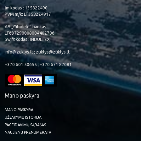
Įm.kodas : 135822490
PVM m/k: LT358224917
AB „Citadele“ bankas
LT637290000004402786
Swift kodas : INDULT2X
info@zuklys.lt ; zuklys@zuklys.lt
+370 601 50655 ; +370 671 87081
Mano paskyra
MANO PASKYRA
UŽSAKYMŲ ISTORIJA
PAGEIDAVIMŲ SĄRAŠAS
NAUJIENŲ PRENUMERATA