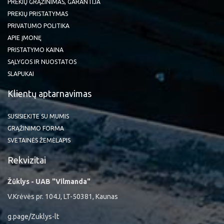
PREKIŲ GRĄŽINIMAS, GARANTIJA
PREKIŲ PRISTATYMAS
PRIVATUMO POLITIKA
APIE ĮMONĘ
PRISTATYMO KAINA
SĄLYGOS IR NUOSTATOS
SLAPUKAI
Klientų aptarnavimas
SUSISIEKITE SU MUMIS
GRĄŽINIMO FORMA
SVETAINĖS ŽEMĖLAPIS
Rekvizitai
Žūklys - UAB "Vilmanda"
V.Krėvės pr. 104J, LT-50381, Kaunas
g.page/Zuklys-lt