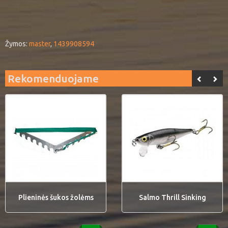
Žymos:
master
,
1439908594
Rekomenduojame
Plieninės šukos žolėms
Salmo Thrill Sinking