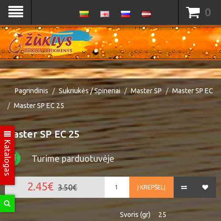
0
Pagrindinis
Sukriukės / Spineriai
Master SP
Master SP EC
Master SP EC 25
Master SP EC 25
Katalogas
Turime parduotuvėje
2.45€
3.50€
Į KREPŠELĮ
Svoris (gr)
25