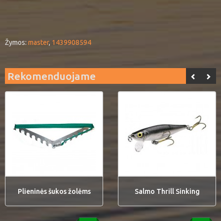
Žymos:
master
,
1439908594
Rekomenduojame
Plieninės šukos žolėms
Salmo Thrill Sinking