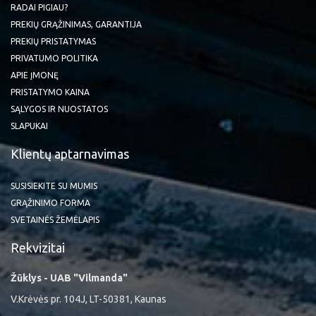
RADAI PIGIAU?
PREKIŲ GRĄŽINIMAS, GARANTIJA
PREKIŲ PRISTATYMAS
PRIVATUMO POLITIKA
APIE ĮMONĘ
PRISTATYMO KAINA
SĄLYGOS IR NUOSTATOS
SLAPUKAI
Klientų aptarnavimas
SUSISIEKITE SU MUMIS
GRĄŽINIMO FORMA
SVETAINĖS ŽEMĖLAPIS
Rekvizitai
Žūklys - UAB "Vilmanda"
V.Krėvės pr. 104J, LT-50381, Kaunas