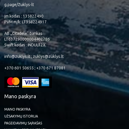
g.page/Zuklys-lt
Įm.kodas : 135822490
PVM m/k: LT358224917
AB „Citadele“ bankas
LT637290000004402786
Swift kodas : INDULT2X
info@zuklys.lt ; zuklys@zuklys.lt
+370 601 50655 ; +370 671 87081
Mano paskyra
MANO PASKYRA
UŽSAKYMŲ ISTORIJA
PAGEIDAVIMŲ SĄRAŠAS