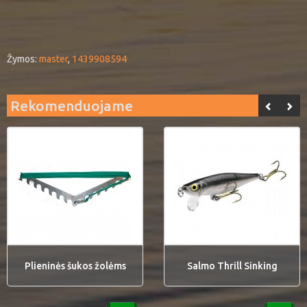
Žymos:
master
,
1439908594
Rekomenduojame
Plieninės šukos žolėms
Salmo Thrill Sinking