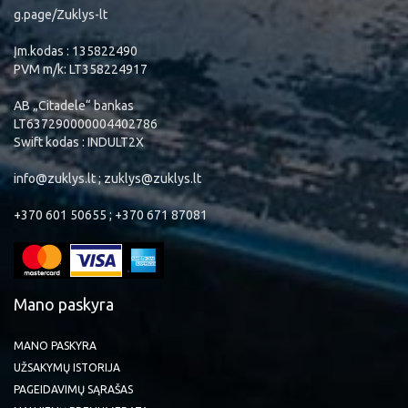
g.page/Zuklys-lt
Įm.kodas : 135822490
PVM m/k: LT358224917
AB „Citadele“ bankas
LT637290000004402786
Swift kodas : INDULT2X
info@zuklys.lt ; zuklys@zuklys.lt
+370 601 50655 ; +370 671 87081
Mano paskyra
MANO PASKYRA
UŽSAKYMŲ ISTORIJA
PAGEIDAVIMŲ SĄRAŠAS