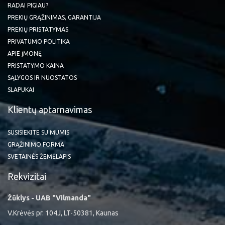
RADAI PIGIAU?
PREKIŲ GRĄŽINIMAS, GARANTIJA
PREKIŲ PRISTATYMAS
PRIVATUMO POLITIKA
APIE ĮMONĘ
PRISTATYMO KAINA
SĄLYGOS IR NUOSTATOS
SLAPUKAI
Klientų aptarnavimas
SUSISIEKITE SU MUMIS
GRĄŽINIMO FORMA
SVETAINĖS ŽEMĖLAPIS
Rekvizitai
Žūklys - UAB "Vilmanda"
V.Krėvės pr. 104J, LT-50381, Kaunas