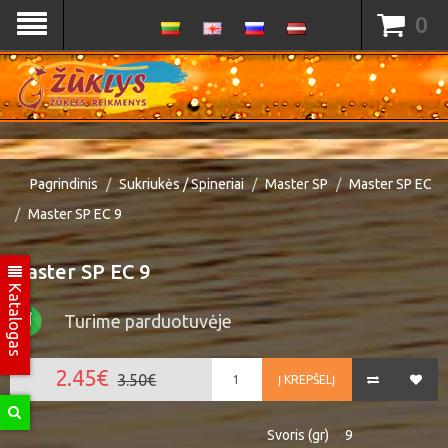
0
Pagrindinis
Sukriukės / Spineriai
Master SP
Master SP EC
Master SP EC 9
Master SP EC 9
Katalogas
Turime parduotuvėje
2.45€
3.50€
Į KREPŠELĮ
Svoris (gr)
9