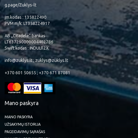
g.page/Zuklys-lt
Įm.kodas : 135822490
PVM m/k: LT358224917
AB „Citadele“ bankas
LT637290000004402786
Swift kodas : INDULT2X
info@zuklys.lt ; zuklys@zuklys.lt
+370 601 50655 ; +370 671 87081
Mano paskyra
MANO PASKYRA
UŽSAKYMŲ ISTORIJA
PAGEIDAVIMŲ SĄRAŠAS