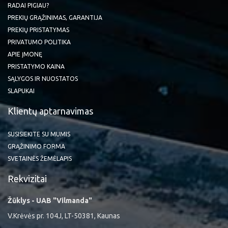
RADAI PIGIAU?
PREKIŲ GRĄŽINIMAS, GARANTIJA
PREKIŲ PRISTATYMAS
PRIVATUMO POLITIKA
APIE ĮMONĘ
PRISTATYMO KAINA
SĄLYGOS IR NUOSTATOS
SLAPUKAI
Klientų aptarnavimas
SUSISIEKITE SU MUMIS
GRĄŽINIMO FORMA
SVETAINĖS ŽEMĖLAPIS
Rekvizitai
Žūklys - UAB "Vilmanda"
V.Krėvės pr. 104J, LT-50381, Kaunas