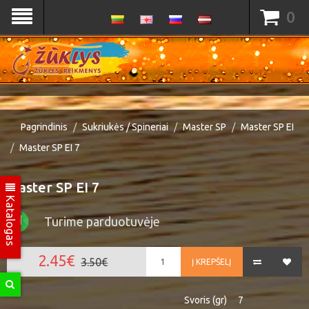
0
Pagrindinis
Sukriukės / Spineriai
Master SP
Master SP EI
Master SP EI 7
Master SP EI 7
Katalogas
Turime parduotuvėje
2.45€
3.50€
Į KREPŠELĮ
Svoris (gr)
7