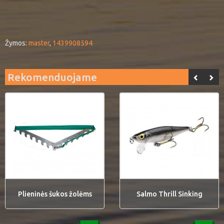
Žymos:
master
,
1439908594
Rekomenduojame
Plieninės šukos žolėms
Salmo Thrill Sinking